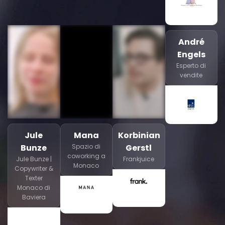
André
Engels
Esperto di
vendite
Jule
Mana
Korbinian
Bunze
Spazio di
Gerstl
coworking a
Jule Bunze |
Frankjuice
Monaco
Copywriter &
Texter
Monaco di
Baviera