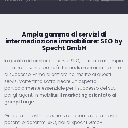
Ampia gamma di servizi di
intermediazione immobiliare:
SEO by
Specht GmbH
In qualità di fornitore di servizi SEO, offriamo un'ampia
gamma di servizi per un'intermediazione immobiliare
di successo. Prima di entrare nel merito di questi
servizi, vorremmo sottolineare un aspetto
particolarmente essenziale per il successo del SEO
per gli agenti immobiliari: il
marketing orientato ai
gruppi target
.
Grazie alla nostra esperienza decennale e ai nostri
potenti programmi SEO, noi di Specht GmbH