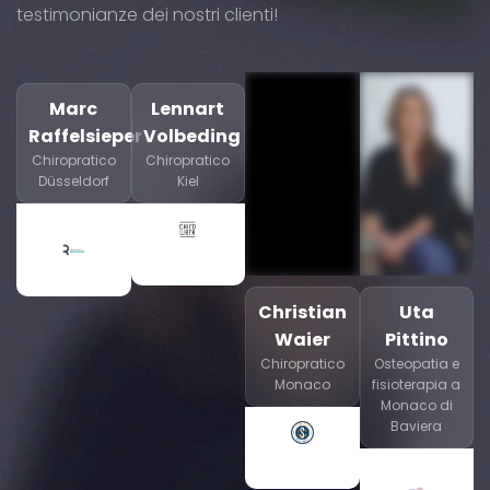
testimonianze dei nostri clienti!
Marc
Lennart
Raffelsieper
Volbeding
Chiropratico
Chiropratico
Düsseldorf
Kiel
Christian
Uta
Waier
Pittino
Chiropratico
Osteopatia e
Monaco
fisioterapia a
Monaco di
Baviera