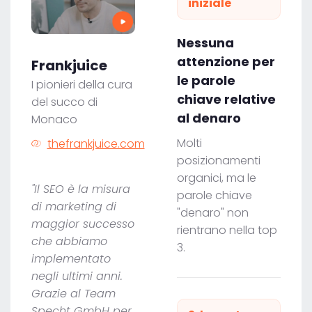
iniziale
Nessuna
attenzione per
Frankjuice
le parole
I pionieri della cura
chiave relative
del succo di
al denaro
Monaco
Molti
thefrankjuice.com
posizionamenti
organici, ma le
"Il SEO è la misura
parole chiave
di marketing di
"denaro" non
maggior successo
rientrano nella top
che abbiamo
3.
implementato
negli ultimi anni.
Grazie al Team
Specht GmbH per