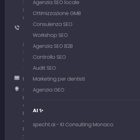
204
Agenzia SEO locale
801
Ottimizzazione GMB
64
Consulenza SEO
+49
Workshop SEO
(0)
89
Agenzia SEO B2B
380
Controllo SEO
375
51
Audit SEO
hallo@timospecht.de
Marketing per dentisti
Specht
Agenzia GEO
Marketing
GmbH –
AI ✨
Palais am
Obelisk
specht.ai - KI Consulting Monaco
Briennerstr.
29 80333