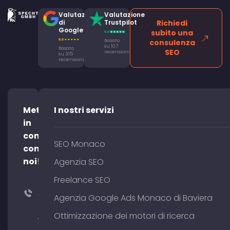
Valutazione
Valutazione
di
Trustpilot
Richiedi
Google
subito una
Basato
consulenza
su 107
Basato
SEO
recensioni
su 315
recensioni
Mettetevi
I nostri servizi
in
contatto
SEO Monaco
con
noi!
Agenzia SEO
Freelance SEO
+49
Agenzia Google Ads Monaco di Baviera
(0)
Ottimizzazione dei motori di ricerca
176