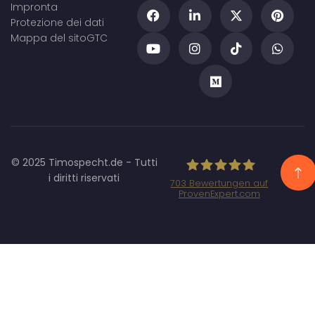
Impronta
Protezione dei dati
Mappa del sito
GTC
© 2025 Timospecht.de - Tutti
i diritti riservati
703
Bewertungen auf
ProvenExpert.com
Specht Marketing
GmbH - SEO/SEA
Agentur
München