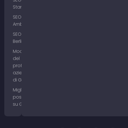
Starnberg
SEO
Amburgo
SEO
Berlino
Modifica
del
profilo
aziendale
di Google
Migliorare il
posizionamento
su Google Maps