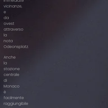
immediate
vicinanze,
e
da
ovest
attraverso
la
nota
Odeonsplatz.
Anche
la
stazione
centrale
di
Monaco
è
facilmente
raggiungibile