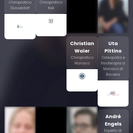
Chiropratico
Chiropratico
Düsseldorf
Kiel
Christian
Uta
Waier
Pittino
Chiropratico
Osteopatia e
Monaco
fisioterapia a
Monaco di
Baviera
André
Engels
Esperto di