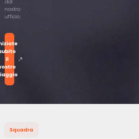
dal
nostro
ufficio.
niziate
subito
il
vostro
iaggio
Squadra