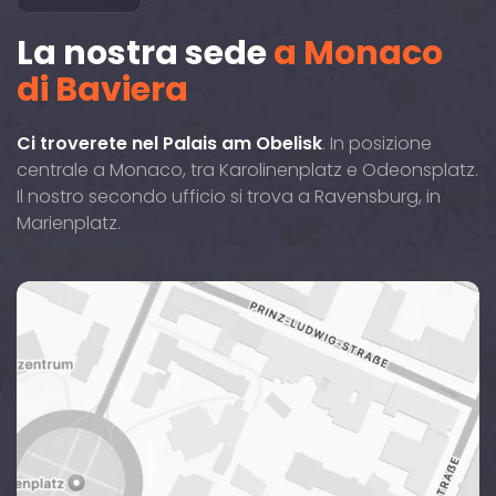
La nostra sede
a Monaco
di Baviera
Ci troverete nel Palais am Obelisk
. In posizione
centrale a Monaco, tra Karolinenplatz e Odeonsplatz.
Il nostro secondo ufficio si trova a Ravensburg, in
Marienplatz.
Brienner
Straße
29,
80333
si
trova
nel
centro