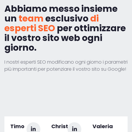
Abbiamo messo insieme
un
team
esclusivo
di
esperti SEO
per ottimizzare
il vostro sito web ogni
giorno.
I nostri esperti SEO modificano ogni giorno i parametri
più importanti per potenziare il vostro sito su Google!
Timo
Christoph
Valeria