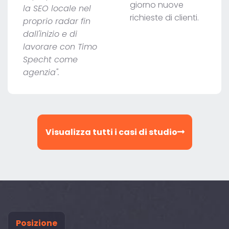
giorno nuove
la SEO locale nel
richieste di clienti.
proprio radar fin
dall'inizio e di
lavorare con Timo
Specht come
agenzia".
Visualizza tutti i casi di studio
Posizione