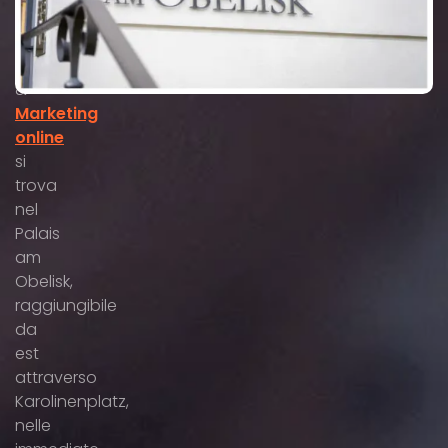
Il
nostro
SEO
&
Marketing
online
si
trova
nel
Palais
am
Obelisk,
raggiungibile
da
est
attraverso
Karolinenplatz,
nelle