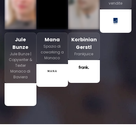
vendite
Jule
Mana
Korbinian
Bunze
Spazio di
Gerstl
coworking a
Jule Bunze |
Frankjuice
Monaco
Copywriter &
Texter
Monaco di
Baviera