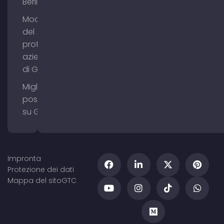
Berlino
Modifica
del
profilo
aziendale
di Google
Migliorare il
posizionamento
su Google Maps
Impronta
Protezione dei dati
Mappa del sito
GTC