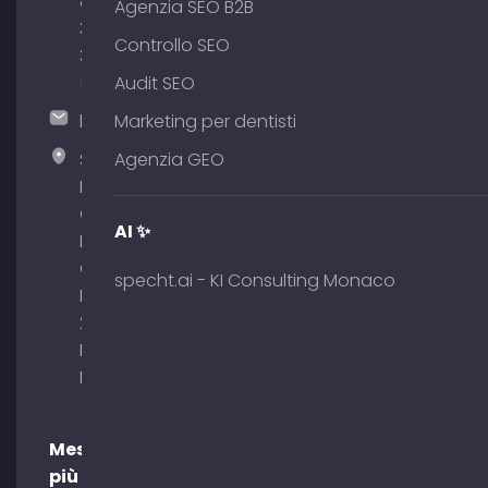
89
Agenzia SEO B2B
380
Controllo SEO
375
51
Audit SEO
hallo@timospecht.de
Marketing per dentisti
Specht
Agenzia GEO
Marketing
GmbH –
AI ✨
Palais am
Obelisk
specht.ai - KI Consulting Monaco
Briennerstr.
29 80333
Monaco di
Baviera
Messaggi
più