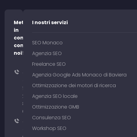
Mettetevi
I nostri servizi
in
contatto
SEO Monaco
con
noi!
Agenzia SEO
Freelance SEO
+49
Agenzia Google Ads Monaco di Baviera
(0)
Ottimizzazione dei motori di ricerca
176
204
Agenzia SEO locale
801
Ottimizzazione GMB
64
Consulenza SEO
+49
Workshop SEO
(0)