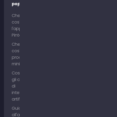
popolari
Che
cos'è
l'app
Pinterest?
Che
cos'è il
process
mining?
Cosa sono
gli agenti
di
intelligenza
artificiale?
Guida
all'acquisto