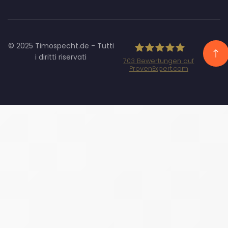
© 2025 Timospecht.de - Tutti
i diritti riservati
703
Bewertungen auf
ProvenExpert.com
Specht Marketing
GmbH - SEO/SEA
Agentur
München