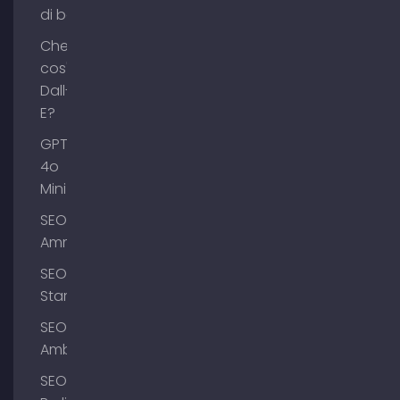
di backlink
Che
cos'è
Dall-
E?
GPT-
4o
Mini
SEO
Ammersee
SEO
Starnberg
SEO
Amburgo
SEO