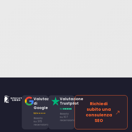
Valutazione
Valutazione
di
Trustpilot
Richiedi
Google
subito una
Basato
consulenza
su 107
Basato
SEO
recensioni
su 315
recensioni