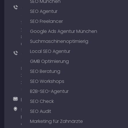
SEO München
+49
SEO Agentur
(0)
SEO Freelancer
176
204
Google Ads Agentur München
801
Suchmaschinenoptimierig
64
Local SEO Agentur
+49
(0)
GMB Optimierung
89
SEO Beratung
380
SEO Workshops
375
51
B2B-SEO-Agentur
hallo@timospecht.de
SEO Check
Specht
SEO Audit
Marketing
Marketing für Zahnärzte
GmbH –