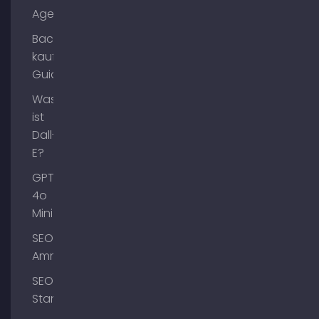
Agents?
Backlinks
kaufen
Guide
Was
ist
Dall-
E?
GPT-
4o
Mini
SEO
Ammersee
SEO
Starnberg