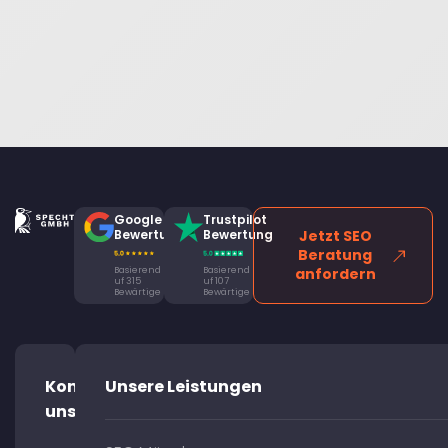
Google
Trustpilot
Bewertung
Bewertung
Jetzt SEO
Beratung
Basierend
Basierend
anfordern
uf 315
uf 107
Bewärtige
Bewärtige
Kontaktiere
Unsere Leistungen
uns!