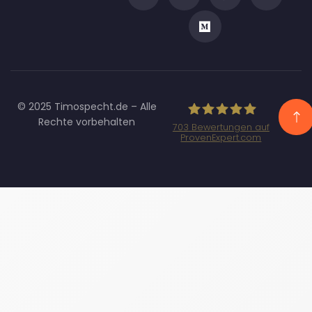
© 2025 Timospecht.de – Alle
Rechte vorbehalten
703
Bewertungen auf
ProvenExpert.com
Specht
Marketing GmbH
- SEO/SEA
Agentur
München