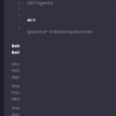
Palais am
GEO Agentur
Obelisk
Briennerstr.
AI ✨
29 80333
München
specht.ai - KI Beratung München
Beliebte
Beiträge
Was ist
Pinterest
App?
Was ist
Process
Mining?
Was
sind AI