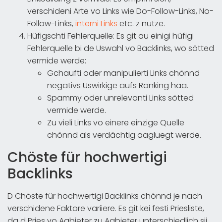
verschideni Arte vo Links wie Do-Follow-Links, No-
Follow-Links,
interni Links
etc. z nutze.
Hüfigschti Fehlerquelle: Es git au einigi hüfigi
Fehlerquelle bi de Uswahl vo Backlinks, wo sötted
vermide werde:
Gchaufti oder manipulierti Links chönnd
negativs Uswirkige aufs Ranking haa.
Spammy oder unrelevanti Links sötted
vermide werde.
Zu vieli Links vo einere einzige Quelle
chönnd als verdächtig aagluegt werde.
Chöste für hochwertigi
Backlinks
D Chöste für hochwertigi Backlinks chönnd je nach
verschidene Faktore variiere. Es git kei festi Priesliste,
da d Pries vo Aabieter zu Aabieter unterschiedlich sii