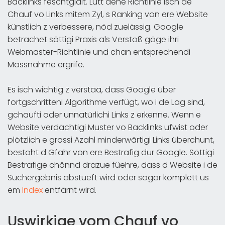
Backlinks feschtglait. Lutt dene Richtlinie isch de
Chauf vo Links mitem Zyl, s Ranking von ere Website
künstlich z verbessere, nöd zuelässig. Google
betrachet söttigi Praxis als Verstoß gäge ihri
Webmaster-Richtlinie und chan entsprechendi
Massnahme ergrife.
Es isch wichtig z verstaa, dass Google über
fortgschritteni Algorithme verfügt, wo i de Lag sind,
gchaufti oder unnatürlichi Links z erkenne. Wenn e
Website verdächtigi Muster vo Backlinks ufwist oder
plötzlich e grossi Azahl minderwärtigi Links überchunt,
bestoht d Gfahr von ere Bestrafig dur Google. Söttigi
Bestrafige chönnd drazue füehre, dass d Website i de
Suchergebnis abstueft wird oder sogar komplett us
em
Index
entfärnt wird.
Uswirkige vom Chauf vo