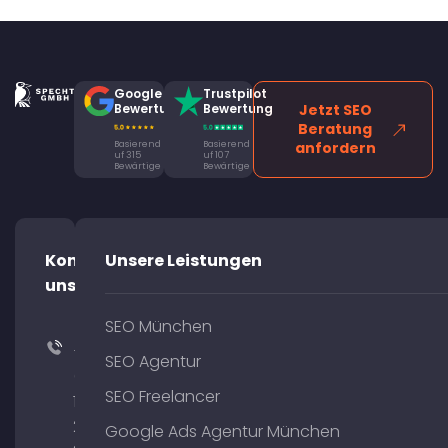
Google
Trustpilot
Bewertung
Bewertung
Jetzt SEO
Beratung
Basierend
Basierend
anfordern
uf 315
uf 107
Bewärtige
Bewärtige
Kontaktiere
Unsere Leistungen
uns!
SEO München
+49
SEO Agentur
(0)
SEO Freelancer
176
204
Google Ads Agentur München