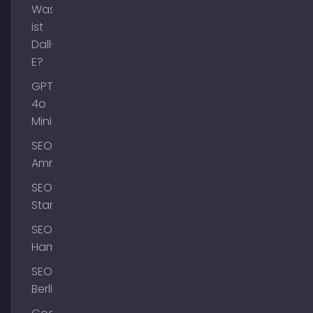
Was
ist
Dall-
E?
GPT-
4o
Mini
SEO
Ammersee
SEO
Starnberg
SEO
Hamburg
SEO
Berlin