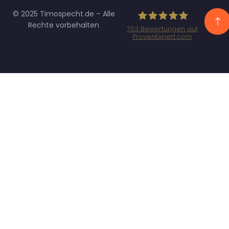
© 2025 Timospecht.de – Alle
Rechte vorbehalten
703
Bewertungen auf
ProvenExpert.com
Specht
Marketing GmbH
- SEO/SEA
Agentur
München