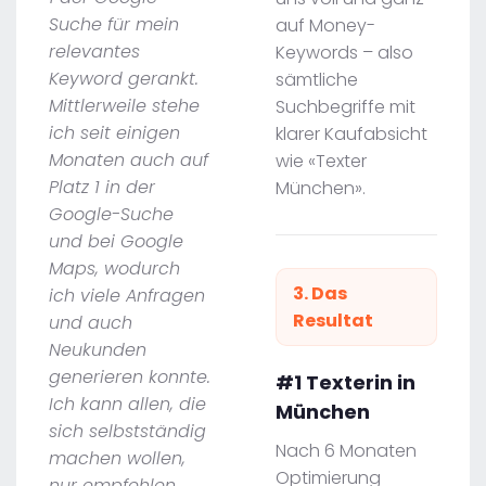
Suche für mein
auf Money-
relevantes
Keywords – also
Keyword gerankt.
sämtliche
Mittlerweile stehe
Suchbegriffe mit
ich seit einigen
klarer Kaufabsicht
Monaten auch auf
wie «Texter
Platz 1 in der
München».
Google-Suche
und bei Google
Maps, wodurch
3. Das
ich viele Anfragen
Resultat
und auch
Neukunden
generieren konnte.
#1 Texterin in
Ich kann allen, die
München
sich selbstständig
Nach 6 Monaten
machen wollen,
Optimierung
nur empfehlen,