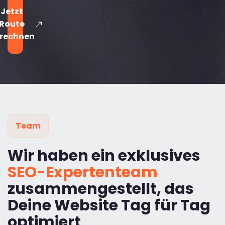
Jetzt
Route
rechnen
Team
Wir haben ein exklusives
SEO-Expertenteam
zusammengestellt, das
Deine Website Tag für Tag
optimiert