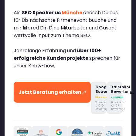
Als
SEO Speaker us
Münche
chasch Du eus
für Dis nächschte Firmenevant buuche und
mir liifered Dir, Dine Mitarbeiter und Gäscht
wertvolle Input zum Thema SEO.
Jahrelange Erfahrung und
über 100+
erfolgreiche Kundenprojekte
sprechen für
unser Know-how.
Google
Trustpilot
Jetzt Beratung erhalten
Bewertung
Bewertung
Basierend
Basierend
uf 315
uf 107
Bewärtige
Bewärtige