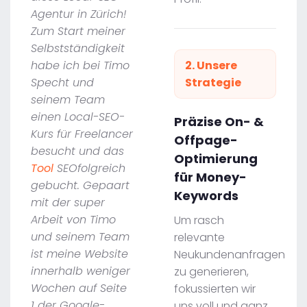
Agentur in Zürich!
Zum Start meiner
Selbstständigkeit
habe ich bei Timo
2. Unsere
Specht und
Strategie
seinem Team
einen Local-SEO-
Präzise On- &
Kurs für Freelancer
Offpage-
besucht und das
Optimierung
Tool
SEOfolgreich
für Money-
gebucht. Gepaart
Keywords
mit der super
Arbeit von Timo
Um rasch
und seinem Team
relevante
ist meine Website
Neukundenanfragen
innerhalb weniger
zu generieren,
Wochen auf Seite
fokussierten wir
1 der Google-
uns voll und ganz