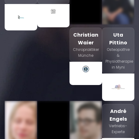
Christian
Uta
Waier
Pittino
Chiropraktiker
Osteopathie
Münche
&
Physiotherapie
in Myni
André
Engels
Vertriebs-
Experte