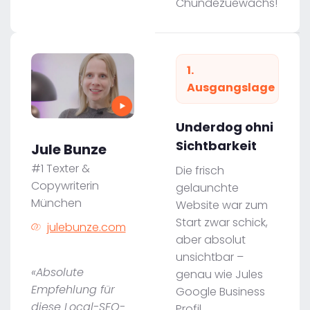
Chundezuewachs!
1.
Ausgangslage
Underdog ohni
Sichtbarkeit
Jule Bunze
#1 Texter &
Die frisch
Copywriterin
gelaunchte
München
Website war zum
Start zwar schick,
julebunze.com
aber absolut
unsichtbar –
«Absolute
genau wie Jules
Empfehlung für
Google Business
diese Local-SEO-
Profil.