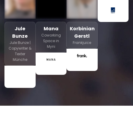
Jule
Mana
Korbinian
Bunze
Coworking
Gerstl
Space in
Jule Bunze |
Frankjuice
Myni
Copywriter &
Texter
Münche