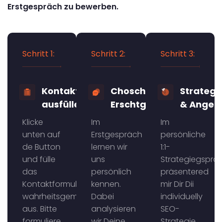
Erstgespräch zu bewerben.
Schritt 1:
Schritt 2:
Schritt 3:
Kontaktformular
Choschtefreis
Strategi
ausfüllen
Erschtgspräch
& Angeb
Klicke
Im
Im
unten auf
Erstgespräch
persönliche
de Button
lernen wir
1:1-
und fülle
uns
Strategiegsprä
das
persönlich
präsentered
Kontaktformular
kennen.
mir Dir Dii
wahrheitsgemäss
Dabei
individuelly
aus. Bitte
analysieren
SEO-
formuliere
wir Deine
Strategie