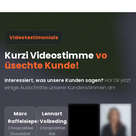
Videotestimonials
Kurzi Videostimme
vo
üsechte Kunde!
Interessiert, was unsere Kunden sagen?
Hör Dir jetzt
einige Ausschnitte unserer Kundenstimmen an!
Marc
Lennart
Raffelsieper
Volbeding
Chiropraktiker
Chiropraktiker
Düsseldorf
Kiel