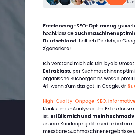
Ku
Freelancing-SEO-Optimierig
gsuech
hochklassige
Suchmaschinenoptimie
Düütschland
, hälf ich Dir debi, in Go
z'generiere!
Ich verstand mich als Din loyale Umsatz
Extraklass,
per Suchmaschinenoptimier
organische
Suchergebnis
wosch profiti
#1, wenn s'um das got, in Google, dr
Su
High-Quality-Onpage-SEO, informative
Konkurrenz-Analysen der Extraklasse s
ist,
erfüllt mich und mein hochmoti
unsere Kundenprojekte und arbeiten seh
messbare Suchmaschinenergebnisse un