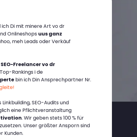
ich Di mit minere Art vo dr
und Onlineshops
uus ganz
hoo, meh Leads oder Verkäuf
 SEO-Freelancer vo dr
 Top-Rankings i de
perte
bin ich Din Ansprechpartner Nr.
gleite!
es Linkbuilding, SEO-Audits und
ich eine Pflichtveranstaltung
tivation
. Wir geben stets 100 % für
mzusetzen. Unser größter Ansporn sind
er Kunden.