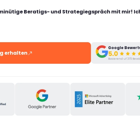
minütige Beratigs- und Strategiegspräch mit mir! Ich 
Google Bewer
g erhalten
Basierend uf 315 Bewä