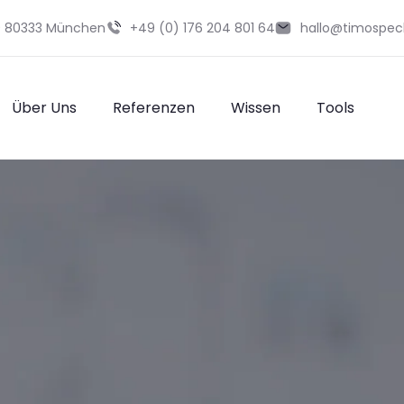
29 80333 München
+49 (0) 176 204 801 64
hallo@timospec
Über Uns
Referenzen
Wissen
Tools