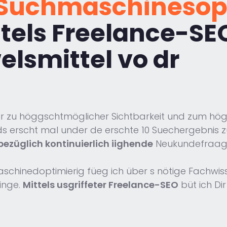
r Suchmaschinesop
ttels Freelance-SEO
lsmittel vo dr
 Dir zu höggschtmöglicher Sichtbarkeit und zum 
erscht mal under de erschte 10 Suechergebnis zu fi
bezüglich kontinuierlich iighende
Neukundefraag
aschinedoptimierig füeg ich über s nötige Fachwiss
inge.
Mittels usgriffeter Freelance-SEO
büt ich Di