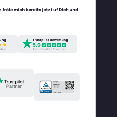
fröie mich bereits jetzt uf Dich und
tung
Trustpilot Bewertung
rtige
Basierend uf 107 Bewärtige