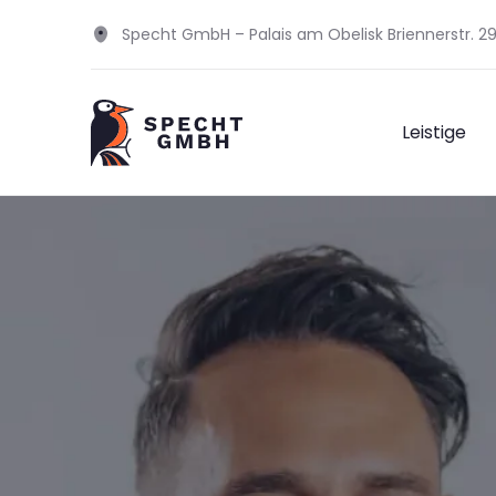
Specht GmbH – Palais am Obelisk Briennerstr. 
Leistige