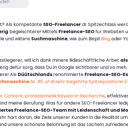
nden
t? Als kompetänte
SEO-Freelancer
dr Spitzechlass werd 
rig
begeischtere! Mittels
Freelance-SEO
für Websiten 
ogle und wiitere
Suchmaschine
, wie zum Bispil
Bing
oder Ya
stiegerer, will ich dank minere liideschäfftliche Arbet
als
ig defür sorg, dass Du in Google sichtbarer und vo meh
ere! Als
Düütschlands
renommierte
Freelance-SEO-Ex
chmaschine
Nr. #1, uf di sehr begehrte Spitzepositione z'
r Content, professionelle
Keyword-Recherche
, effektiv
ind meine Berufung: Was für andere SEO-Freelancer ledigl
viertes Freelance-SEO-Team mit Leidenschaft und Mo
r hart daran, die Ziele unserer Kunden in die Realität u
d unsere schönste Belohnung ist das Lächeln zufrieden