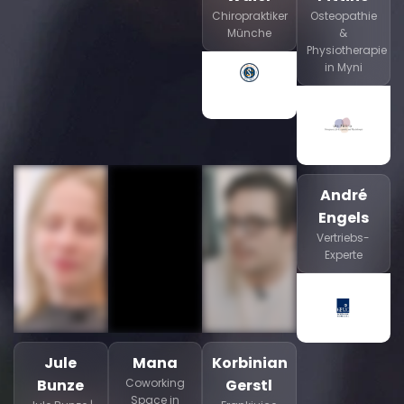
Chiropraktiker
Osteopathie
Münche
&
Physiotherapie
in Myni
André
Engels
Vertriebs-
Experte
Jule
Mana
Korbinian
Bunze
Coworking
Gerstl
Space in