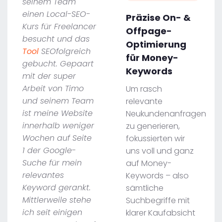
seinem Team
einen Local-SEO-
Präzise On- &
Kurs für Freelancer
Offpage-
besucht und das
Optimierung
Tool
SEOfolgreich
für Money-
gebucht. Gepaart
Keywords
mit der super
Arbeit von Timo
Um rasch
und seinem Team
relevante
ist meine Website
Neukundenanfragen
innerhalb weniger
zu generieren,
Wochen auf Seite
fokussierten wir
1 der Google-
uns voll und ganz
Suche für mein
auf Money-
relevantes
Keywords – also
Keyword gerankt.
sämtliche
Mittlerweile stehe
Suchbegriffe mit
ich seit einigen
klarer Kaufabsicht