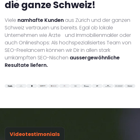
die ganze Schweiz!
Viele
namhafte Kunden
aus Zürich und der ganzen
Schweiz vertrauen uns bereits. Egal ob lokale
Unternehmen wie Ärzte und Immobilienmakler oder
auch Onlineshops: Als hochspezialisiertes Team von
SEO-Freelancern können wir Dir in allen stark
umkämpften SEO-Nischen
aussergewöhnliche
Resultate liefern.
Videotestimonials