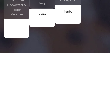
Jule Bunze |
Frankjuice
Myni
Copywriter &
Texter
Münche