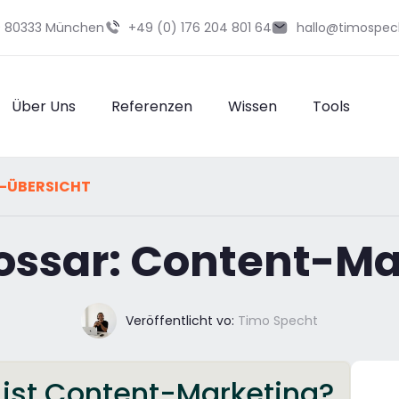
29 80333 München
+49 (0) 176 204 801 64
hallo@timospec
Über Uns
Referenzen
Wissen
Tools
-ÜBERSICHT
ossar: Content-Ma
Veröffentlicht vo:
Timo Specht
 ist Content-Marketing?