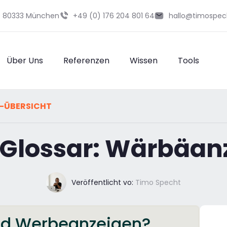
29 80333 München
+49 (0) 176 204 801 64
hallo@timospec
Über Uns
Referenzen
Wissen
Tools
-ÜBERSICHT
Glossar: Wärbäan
Veröffentlicht vo:
Timo Specht
ind Werbeanzeigen?