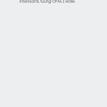
interssanti, tüüfgi CPAs z erzile.