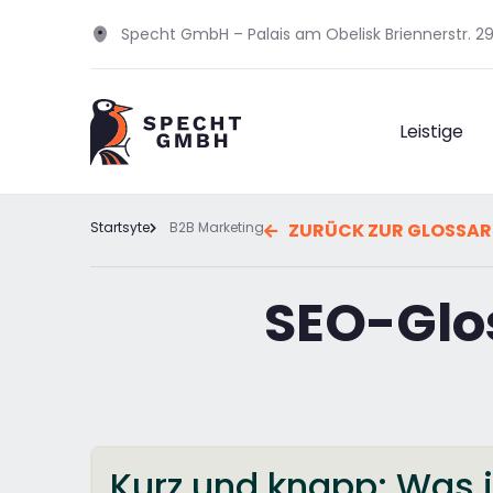
Specht GmbH – Palais am Obelisk Briennerstr. 
Leistige
Startsyte
B2B Marketing
ZURÜCK ZUR GLOSSAR
SEO-Glos
Kurz und knapp: Was i