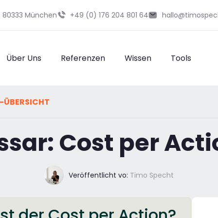
29 80333 München
+49 (0) 176 204 801 64
hallo@timospec
Über Uns
Referenzen
Wissen
Tools
-ÜBERSICHT
sar: Cost per Act
Veröffentlicht vo:
Timo Specht
st der Cost per Action?