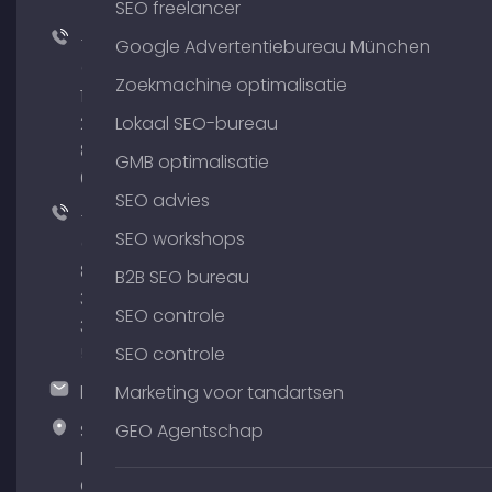
SEO freelancer
+49
Google Advertentiebureau München
(0)
Zoekmachine optimalisatie
176
204
Lokaal SEO-bureau
801
GMB optimalisatie
64
SEO advies
+49
SEO workshops
(0)
89
B2B SEO bureau
380
SEO controle
375
51
SEO controle
hallo@timospecht.de
Marketing voor tandartsen
Specht
GEO Agentschap
Marketing
GmbH –