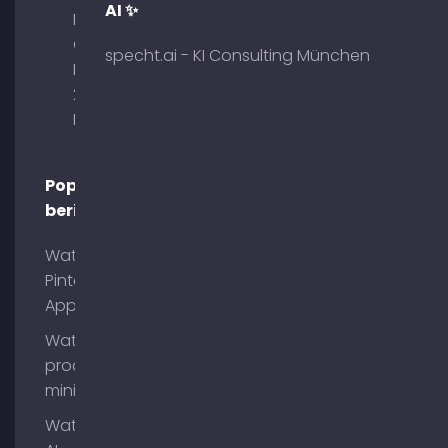
AI ✨
Palais am
Obelisk
specht.ai - KI Consulting München
Briennerstr.
29 80333
München
Populaire
berichten
Wat is
Pinterest
App?
Wat is
process
mining?
Wat zijn