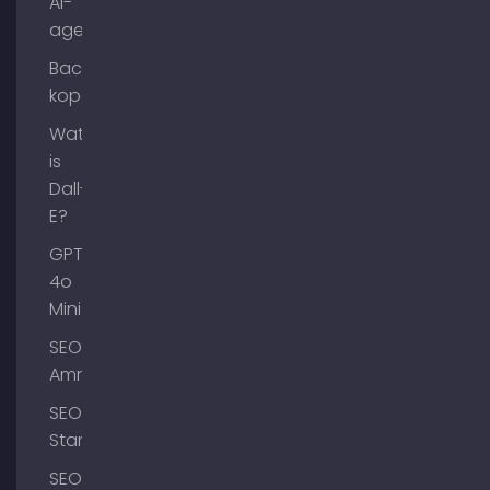
AI-
agenten?
Backlinks
kopen
Wat
is
Dall-
E?
GPT-
4o
Mini
SEO
Ammersee
SEO
Starnberg
SEO