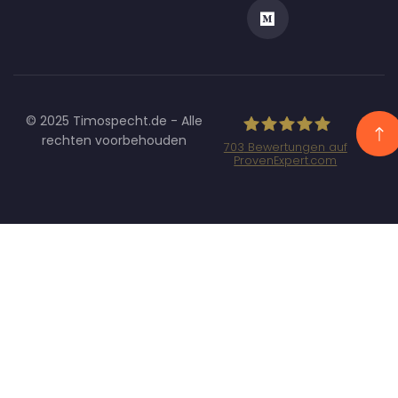
© 2025 Timospecht.de - Alle
rechten voorbehouden
703
Bewertungen auf
ProvenExpert.com
Specht
Marketing GmbH
- SEO/SEA
Agentur
München