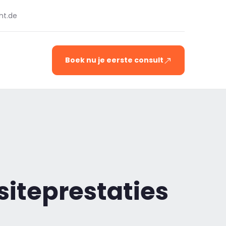
ht.de
Boek nu je eerste consult
siteprestaties