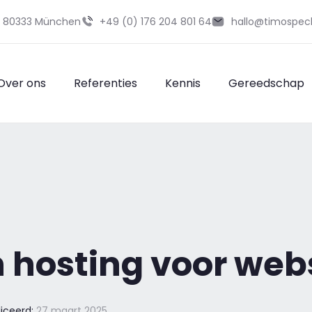
29 80333 München
+49 (0) 176 204 801 64
hallo@timospec
Over ons
Referenties
Kennis
Gereedschap
 hosting voor web
iceerd:
27 maart 2025