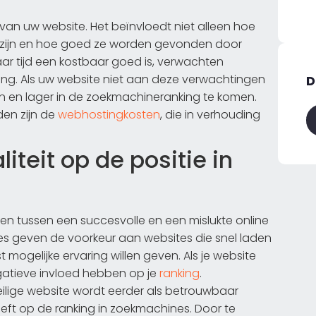
s van uw website. Het beïnvloedt niet alleen hoe
ze zijn en hoe goed ze worden gevonden door
aar tijd een kostbaar goed is, verwachten
ring. Als uw website niet aan deze verwachtingen
D
zen en lager in de zoekmachineranking te komen.
den zijn de
webhostingkosten
, die in verhouding
iteit op de positie in
ken tussen een succesvolle en een mislukte online
 geven de voorkeur aan websites die snel laden
st mogelijke ervaring willen geven. Als je website
egatieve invloed hebben op je
ranking
.
 veilige website wordt eerder als betrouwbaar
eft op de ranking in zoekmachines. Door te