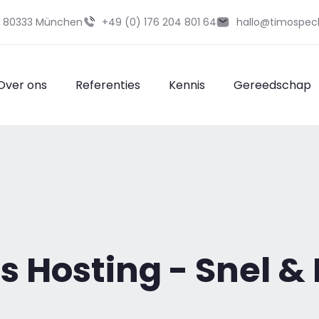
29 80333 München
+49 (0) 176 204 801 64
hallo@timospec
Over ons
Referenties
Kennis
Gereedschap
s Hosting - Snel &