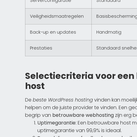
Serverconfiguratie
Standaard
Veiligheidsmaatregelen
Basisbeschermin
Back-up en updates
Handmatig
Prestaties
Standaard snelhe
Selectiecriteria voor e
host
De
beste WordPress hosting
vinden kan moeilijk
helpen om de juiste provider te vinden. Een ge
begrip van
betrouwbare webhosting
zijn erg b
Uptimegarantie:
Een betrouwbare host mo
uptimegarantie van 99,9% is ideaal.