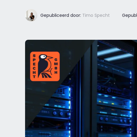
Gepubliceerd door:
Timo Specht
Gepubl