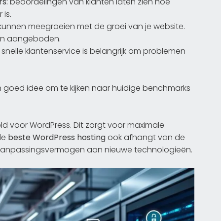
s:
beoordelingen van klanten laten zien hoe
 is
.
kunnen meegroeien met de groei van je website.
rden aangeboden.
nelle klantenservice is belangrijk om problemen
en goed idee om te kijken naar huidige benchmarks
eld voor WordPress. Dit zorgt voor maximale
 de
beste WordPress hosting
ook afhangt van de
t aanpassingsvermogen aan nieuwe technologieën.