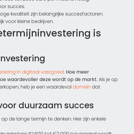
oor succes.
ge kwaliteit zijn belangrijke succesfactoren.
jk voor kleine bedrijven.
ermijninvestering is
investering
stering in digitaal vastgoed
.
Hoe meer
 hoe waardevoller deze wordt op de markt.
Als je op
verkopen, heb je een waardevol
domein
dat
 voor duurzaam succes
 op de lange termijn te denken. Hier zijn enkele
van minstens €1.500 tot €2.000 per maand wordt