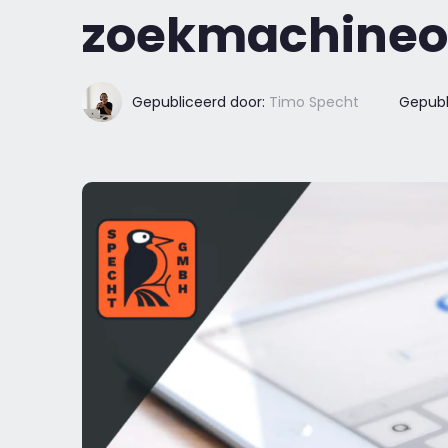
zoekmachineop
Gepubliceerd door:
Timo Specht
Gepubl