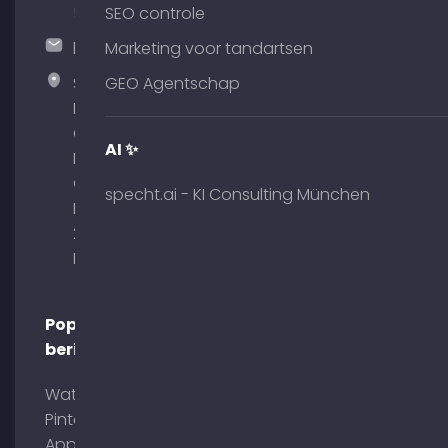
51
SEO controle
hallo@timospecht.de
Marketing voor tandartsen
Specht
GEO Agentschap
Marketing
GmbH –
AI ✨
Palais am
Obelisk
specht.ai - KI Consulting München
Briennerstr.
29 80333
München
Populaire
berichten
Wat is
Pinterest
App?