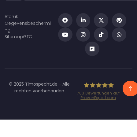
Afdruk
Gegevensbeschermi
ng
Sitemap
GTC
© 2025 Timospecht.de - Alle
rechten voorbehouden
703
Bewertungen auf
ProvenExpert.com
Specht
Marketing GmbH
- SEO/SEA