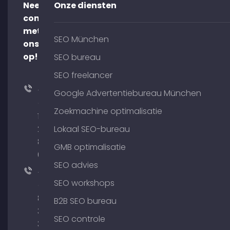
Neem
Onze diensten
contact
met
SEO München
ons
op!
SEO bureau
SEO freelancer
+49
Google Advertentiebureau München
(0)
Zoekmachine optimalisatie
176
204
Lokaal SEO-bureau
801
GMB optimalisatie
64
SEO advies
+49
SEO workshops
(0)
89
B2B SEO bureau
380
SEO controle
375