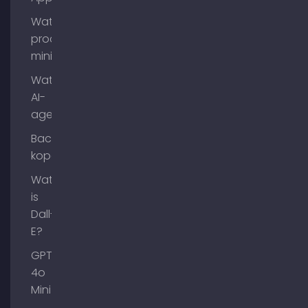
Wat is
process
mining?
Wat zijn
AI-
agenten?
Backlinks
kopen
Wat
is
Dall-
E?
GPT-
4o
Mini