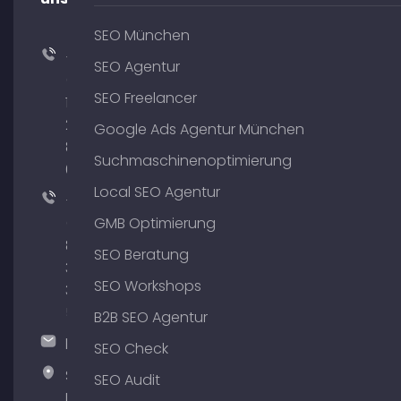
SEO München
+49
SEO Agentur
(0)
SEO Freelancer
176
204
Google Ads Agentur München
801
Suchmaschinenoptimierung
64
Local SEO Agentur
+49
(0)
GMB Optimierung
89
SEO Beratung
380
SEO Workshops
375
51
B2B SEO Agentur
hallo@timospecht.de
SEO Check
Specht
SEO Audit
Marketing