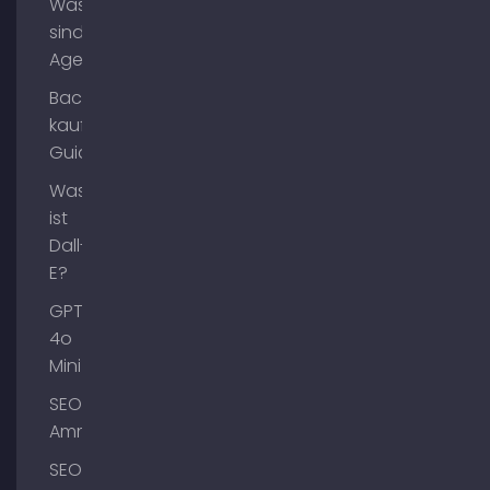
Was
sind AI
Agents?
Backlinks
kaufen
Guide
Was
ist
Dall-
E?
GPT-
4o
Mini
SEO
Ammersee
SEO