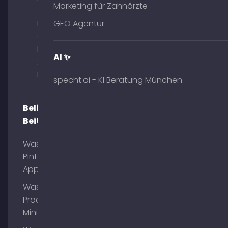
Marketing für Zahnärzte
GmbH –
Palais am
GEO Agentur
Obelisk
Briennerstr.
AI ✨
29 80333
München
specht.ai - KI Beratung München
Beliebte
Beiträge
Was ist
Pinterest
App?
Was ist
Process
Mining?