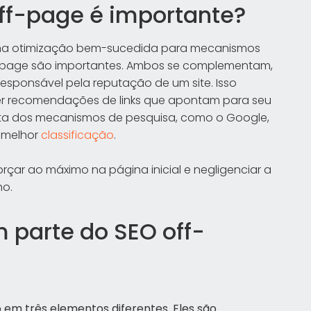
off-page é importante?
r uma otimização bem-sucedida para mecanismos
n-page são importantes. Ambos se complementam,
responsável pela reputação de um site. Isso
er recomendações de links que apontam para seu
ista dos mecanismos de pesquisa, como o Google,
a melhor
classificação
.
çar ao máximo na página inicial e negligenciar a
ho.
 parte do SEO off-
 em três elementos diferentes. Eles são