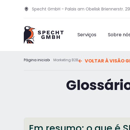
Specht GmbH - Palais am Obelisk Briennerstr. 2
Serviços
Sobre nó
Página inicial
Marketing B2B
VOLTAR À VISÃO G
Glossári
Em resumo: o que é S