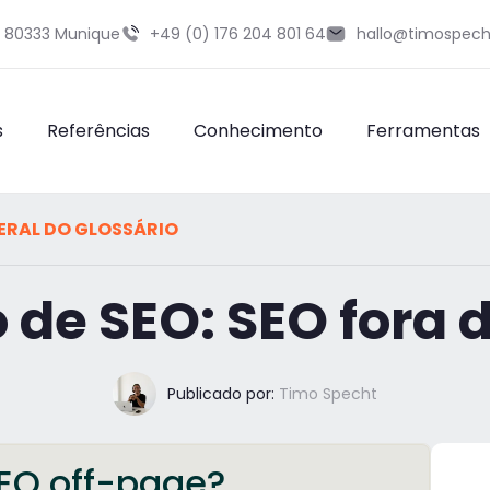
9 80333 Munique
+49 (0) 176 204 801 64
hallo@timospech
s
Referências
Conhecimento
Ferramentas
ERAL DO GLOSSÁRIO
o de SEO: SEO fora 
Publicado por:
Timo Specht
EO off-page?