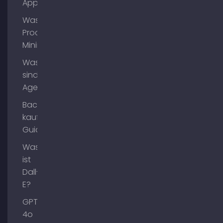
App?
Was ist
Process
Mining?
Was
sind AI
Agents?
Backlinks
kaufen
Guide
Was
ist
Dall-
E?
GPT-
4o