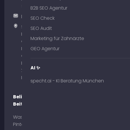
51
B2B SEO Agentur
hallo@timospecht.de
SEO Check
Specht
SEO Audit
Marketing
Marketing für Zahnärzte
GmbH –
Palais am
GEO Agentur
Obelisk
Briennerstr.
AI ✨
29 80333
München
specht.ai - KI Beratung München
Beliebte
Beiträge
Was ist
Pinterest