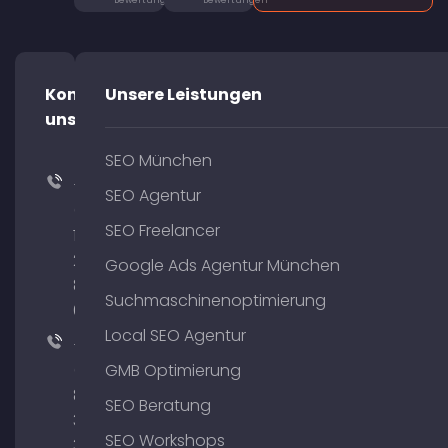
Bewertungen
Bewertungen
Kontaktiere
Unsere Leistungen
uns!
SEO München
+49
SEO Agentur
(0)
SEO Freelancer
176
204
Google Ads Agentur München
801
Suchmaschinenoptimierung
64
Local SEO Agentur
+49
(0)
GMB Optimierung
89
SEO Beratung
380
SEO Workshops
375