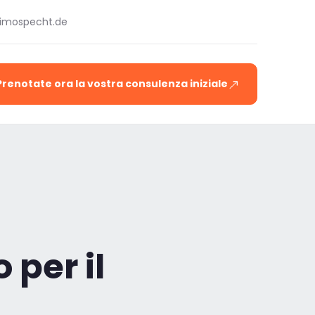
timospecht.de
Prenotate ora la vostra consulenza iniziale
 per il