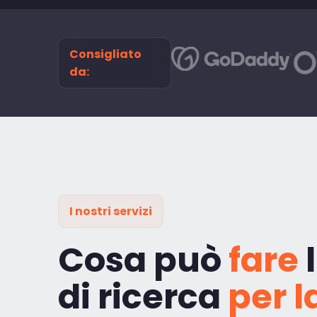
Consigliato
da:
I nostri servizi
Cosa può
fare
l
di ricerca
per l