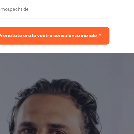
timospecht.de
Prenotate ora la vostra consulenza iniziale