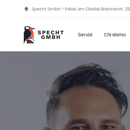
Specht GmbH - Palais am Obelisk Briennerstr. 2
Servizi
Chi siamo