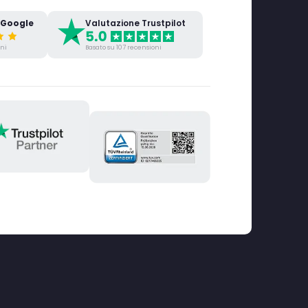
 Google
Valutazione Trustpilot
oni
Basato su 107 recensioni