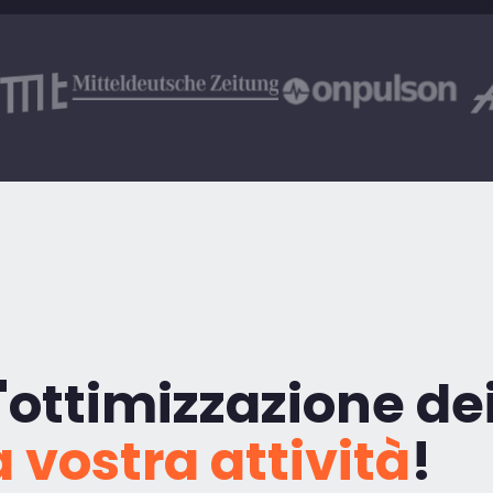
'ottimizzazione de
a vostra attività
!