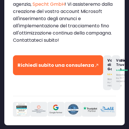
agenzia,
Specht GmbH
! Vi assisteremo dalla
creazione del vostro account Microsoft
all'inserimento degli annunci e
all'implementazione del tracciamento fino
all'ottimizzazione continua della campagna.
Contattateci subito!
Valutazio
Valuta
Richiedi subito una consulenza
di
Trustpi
Google
Basato
su 107
Basato
recension
su 315
recensioni