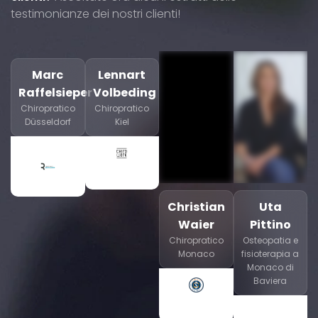
testimonianze dei nostri clienti!
Marc
Lennart
Raffelsieper
Volbeding
Chiropratico
Chiropratico
Düsseldorf
Kiel
Christian
Uta
Waier
Pittino
Chiropratico
Osteopatia e
Monaco
fisioterapia a
Monaco di
Baviera