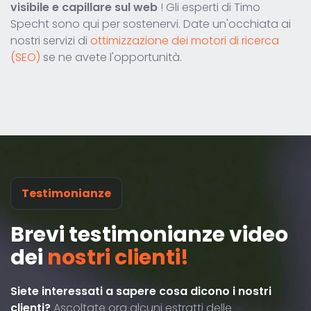
visibile e capillare sul web
! Gli esperti di Timo
Specht sono qui per sostenervi. Date un'occhiata ai
nostri servizi di
ottimizzazione dei motori di ricerca
(SEO)
se ne avete l'opportunità.
Testimonianze
Brevi testimonianze video
dei
nostri clienti!
Siete interessati a sapere cosa dicono i nostri
clienti?
Ascoltate ora alcuni estratti delle