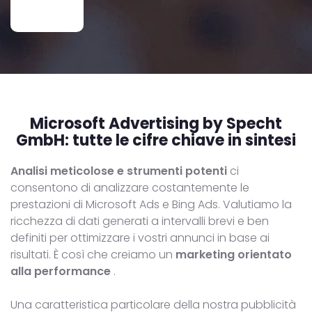
Microsoft Advertising by Specht
GmbH:
tutte le cifre chiave in sintesi
Analisi
meticolose
e strumenti potenti
ci
consentono di analizzare costantemente le
prestazioni di Microsoft Ads e Bing Ads. Valutiamo la
ricchezza di dati generati a intervalli brevi e ben
definiti per ottimizzare i vostri annunci in base ai
risultati. È così che creiamo un
marketing orientato
alla performance
.
Una caratteristica particolare della nostra pubblicità