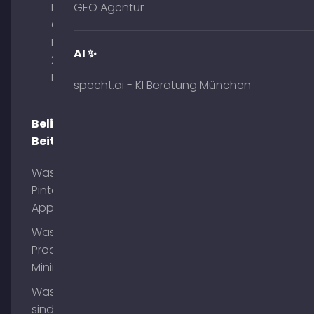
Palais am
GEO Agentur
Obelisk
Briennerstr.
AI ✨
29 80333
München
specht.ai - KI Beratung München
Beliebte
Beiträge
Was ist
Pinterest
App?
Was ist
Process
Mining?
Was
sind AI