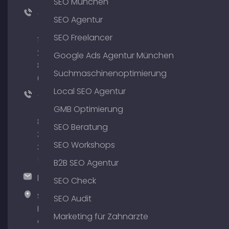
SEO München
+49
SEO Agentur
(0)
SEO Freelancer
176
204
Google Ads Agentur München
801
Suchmaschinenoptimierung
64
Local SEO Agentur
+49
(0)
GMB Optimierung
89
SEO Beratung
380
SEO Workshops
375
51
B2B SEO Agentur
hallo@timospecht.de
SEO Check
Specht
SEO Audit
Marketing
Marketing für Zahnärzte
GmbH –