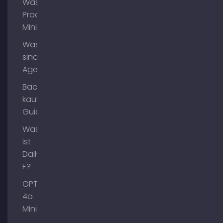
Was ist
Process
Mining?
Was
sind AI
Agents?
Backlinks
kaufen
Guide
Was
ist
Dall-
E?
GPT-
4o
Mini