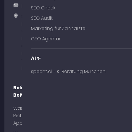
hallo@timospecht.de
SEO Check
Specht
SEO Audit
Marketing
Marketing für Zahnärzte
GmbH –
Palais am
GEO Agentur
Obelisk
Briennerstr.
AI ✨
29 80333
München
specht.ai - KI Beratung München
Beliebte
Beiträge
Was ist
Pinterest
App?