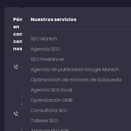
Póngase
Nuestros servicios
en
contacto
SEO Múnich
con
nosotros
Agencia SEO
SEO Freelancer
+49
Agencia de publicidad Google Múnich
(0)
Optimización de motores de búsqueda
176
204
Agencia SEO local
801
Optimización GMB
64
Consultoría SEO
+49
Talleres SEO
(0)
89
Agencia SEO B2B