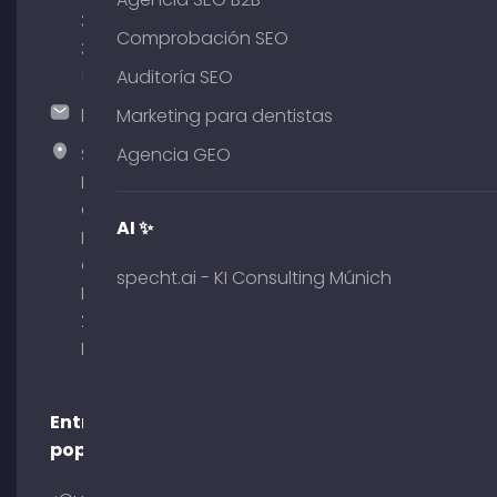
380
Comprobación SEO
375
51
Auditoría SEO
hallo@timospecht.de
Marketing para dentistas
Specht
Agencia GEO
Marketing
GmbH –
AI ✨
Palais am
Obelisk
specht.ai - KI Consulting Múnich
Briennerstr.
29 80333
Múnich
Entradas
populares