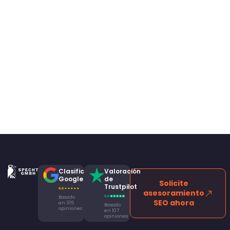
Clasificación
Valoración
Google
de
Solicite
Trustpilot
asesoramiento
Basado
SEO ahora
en 315
Basado
opiniones
en 107
opiniones