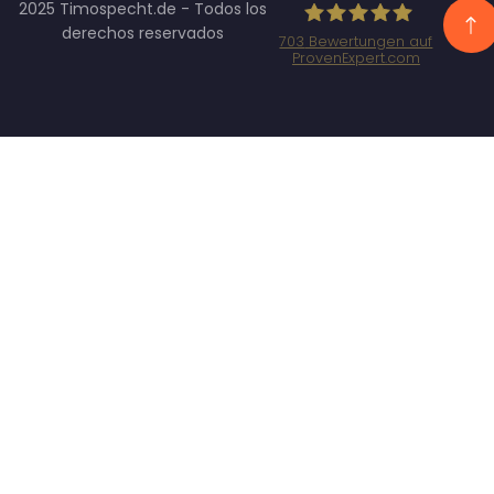
2025 Timospecht.de - Todos los
derechos reservados
703
Bewertungen auf
ProvenExpert.com
Specht
Marketing
GmbH -
SEO/SEA
Agentur
München