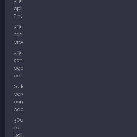
¿Qué es la
aplicación
Pinterest?
¿Qué es la
minería de
procesos?
¿Qué
son los
agentes
de IA?
Guía
para
comprar
backlinks
¿Qué
es
Dall-