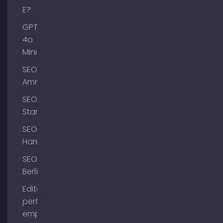
E?
GPT-
4o
Mini
SEO
Ammersee
SEO
Starnberg
SEO
Hamburgo
SEO
Berlín
Editar el
perfil de
empresa