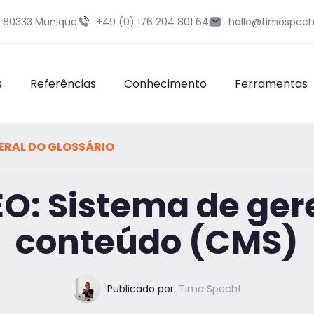
9 80333 Munique
+49 (0) 176 204 801 64
hallo@timospech
s
Referências
Conhecimento
Ferramentas
ERAL DO GLOSSÁRIO
SEO: Sistema de ge
conteúdo (CMS)
Publicado por:
Timo Specht