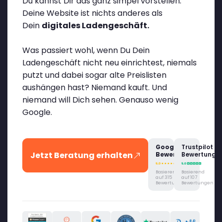
Du kannst Dir das ganz simpel vorstellen:
Deine Website ist nichts anderes als
Dein
digitales Ladengeschäft.
Was passiert wohl, wenn Du Dein
Ladengeschäft nicht neu einrichtest, niemals
putzt und dabei sogar alte Preislisten
aushängen hast? Niemand kauft. Und
niemand will Dich sehen. Genauso wenig
Google.
Google
Trustpilot
Jetzt Beratung erhalten
Bewertung
Bewertung
Basierend
Basierend
auf 315
auf 107
Bewertungen
Bewertungen