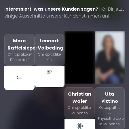
Interessiert, was unsere Kunden sagen?
Hör Dir jetzt
einige Ausschnitte unserer Kundenstimmen an!
Marc
Lennart
Raffelsieper
Volbeding
Chiropraktiker
Chiropraktiker
Düsseldorf
Kiel
Christian
Uta
Waier
Pittino
Chiropraktiker
Osteopathie
München
&
Physiotherapie
in München