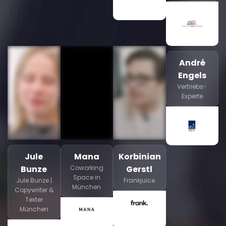
André
Engels
Vertriebs-
Experte
Jule
Mana
Korbinian
Bunze
Coworking
Gerstl
Space in
Jule Bunze |
Frankjuice
München
Copywriter &
Texter
München