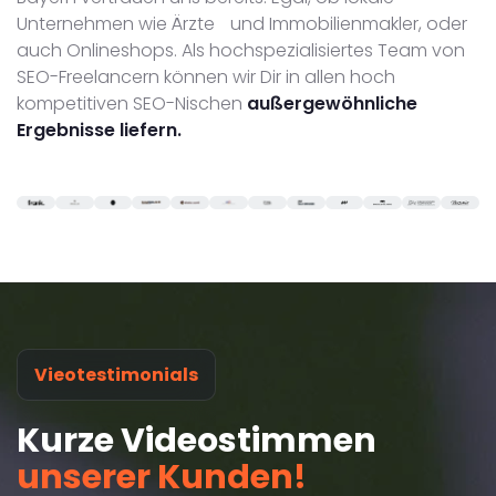
Unternehmen wie Ärzte und Immobilienmakler, oder
auch Onlineshops. Als hochspezialisiertes Team von
SEO-Freelancern können wir Dir in allen hoch
kompetitiven SEO-Nischen
außergewöhnliche
Ergebnisse liefern.
Vieotestimonials
Kurze Videostimmen
unserer Kunden!