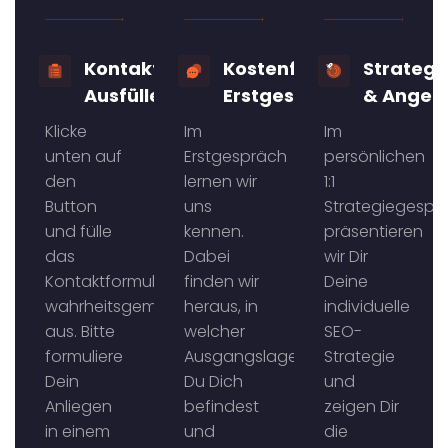
Kontaktformular
Kostenfreies
Strateg
Ausfüllen
Erstgespräch
& Angeb
Klicke
Im
Im
unten auf
Erstgespräch
persönlichen
den
lernen wir
1:1
Button
uns
Strategiegespr
und fülle
kennen.
präsentieren
das
Dabei
wir Dir
Kontaktformular
finden wir
Deine
wahrheitsgemäß
heraus, in
individuelle
aus. Bitte
welcher
SEO-
formuliere
Ausgangslage
Strategie
Dein
Du Dich
und
Anliegen
befindest
zeigen Dir
in einem
und
die