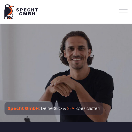
Specht GmbH:
Deine SEO &
SEA
Spezialisten