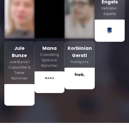
Engels
Vertriebs-
Experte
Jule
Mana
Korbinian
Bunze
Coworking
Gerstl
Space in
Jule Bunze |
Frankjuice
München
Copywriter &
Texter
München