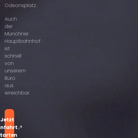
Odeonsplatz.
Auch
der
Münchner
Hauptbahnhof
ist
schnell
von
unserem
Büro
aus
erreichbar.
Jetzt
nfahrt
tarten