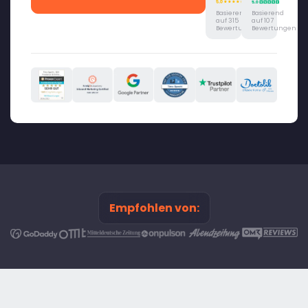
Basierend
Basierend
auf 315
auf 107
Bewertungen
Bewertungen
Empfohlen von: