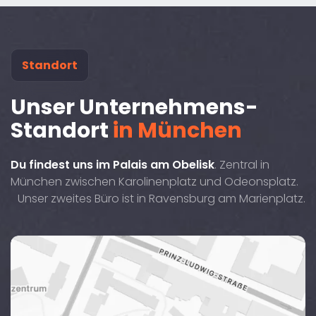
Standort
Unser Unternehmens-
Standort
in München
Du findest uns im Palais am Obelisk
. Zentral in
München zwischen Karolinenplatz und Odeonsplatz.
Unser zweites Büro ist in Ravensburg am Marienplatz.
Die
Brienner
Straße
29,
80333