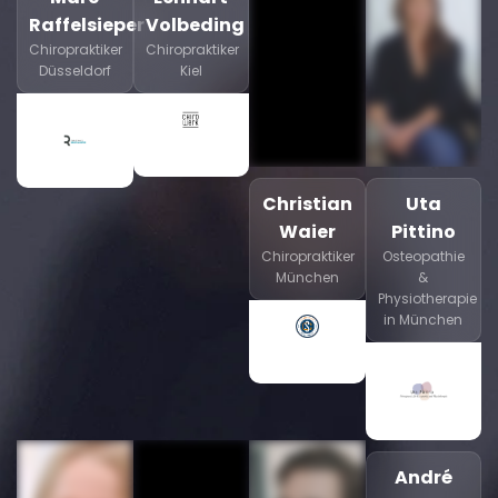
Raffelsieper
Volbeding
Chiropraktiker
Chiropraktiker
Düsseldorf
Kiel
Christian
Uta
Waier
Pittino
Chiropraktiker
Osteopathie
München
&
Physiotherapie
in München
André