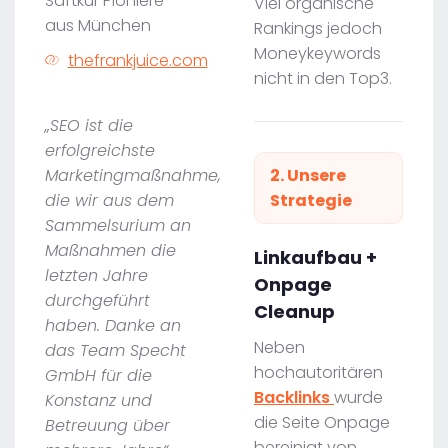
Saftkur Pioniere
Viel organische
aus München
Rankings jedoch
Moneykeywords
thefrankjuice.com
nicht in den Top3.
„SEO ist die
erfolgreichste
Marketingmaßnahme,
2. Unsere
die wir aus dem
Strategie
Sammelsurium an
Maßnahmen die
Linkaufbau +
letzten Jahre
Onpage
durchgeführt
Cleanup
haben. Danke an
Neben
das Team Specht
hochautoritären
GmbH für die
Backlinks
wurde
Konstanz und
die Seite Onpage
Betreuung über
bereinigt von