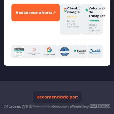
Clasificación
Valoración
Asesórese ahora
Google
de
Trustpilot
Basado
en 315
Basado
opiniones
en 107
opiniones
Recomendado por: