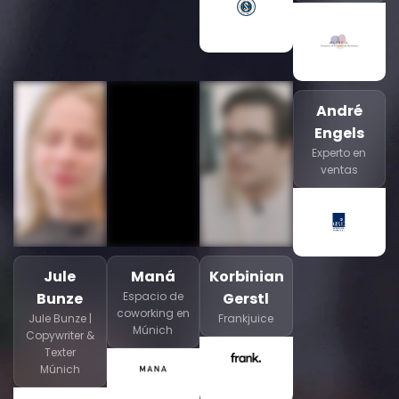
André
Engels
Experto en
ventas
Jule
Maná
Korbinian
Bunze
Espacio de
Gerstl
coworking en
Jule Bunze |
Frankjuice
Múnich
Copywriter &
Texter
Múnich