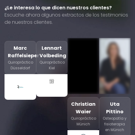
¿Le interesa lo que dicen nuestros clientes?
Escuche ahora algunos extractos de los testimonios
de nuestros clientes.
Marc
Lennart
Raffelsieper
Volbeding
Quiropráctico
Quiropráctico
Düsseldorf
Kiel
Christian
Uta
Waier
Pittino
Quiropráctico
Osteopatía y
Múnich
fisioterapia
en Múnich