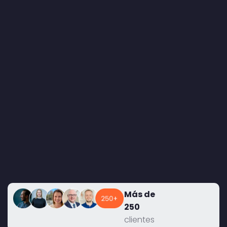
Más de
250
clientes