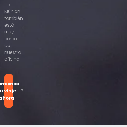
de
Múnich
también
está
muy
cerca
de
nuestra
oficina.
omience
u viaje
ahora