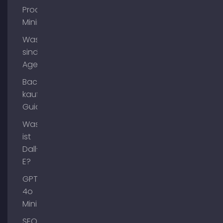
Process
Mining?
Was
sind AI
Agents?
Backlinks
kaufen
Guide
Was
ist
Dall-
E?
GPT-
4o
Mini
SEO