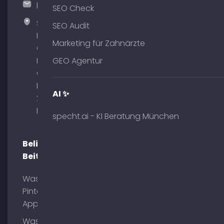
hallo@timospecht.de
SEO Check
Specht
SEO Audit
Marketing
Marketing für Zahnärzte
GmbH –
Palais am
GEO Agentur
Obelisk
Briennerstr.
AI ✨
29 80333
München
specht.ai - KI Beratung München
Beliebte
Beiträge
Was ist
Pinterest
App?
Was ist