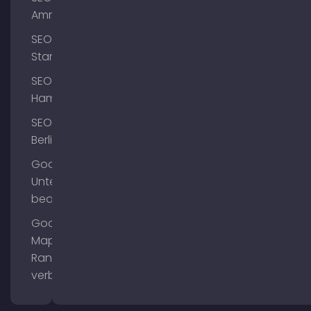
Ammersee
SEO
Starnberg
SEO
Hamburg
SEO
Berlin
Google
Unternehmensprofil
bearbeiten
Google
Maps
Ranking
verbessern