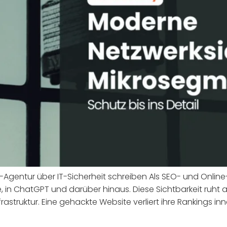
-Agentur über IT-Sicherheit schreiben Als SEO- und Online
 in ChatGPT und darüber hinaus. Diese Sichtbarkeit ruht 
frastruktur. Eine gehackte Website verliert ihre Rankings 