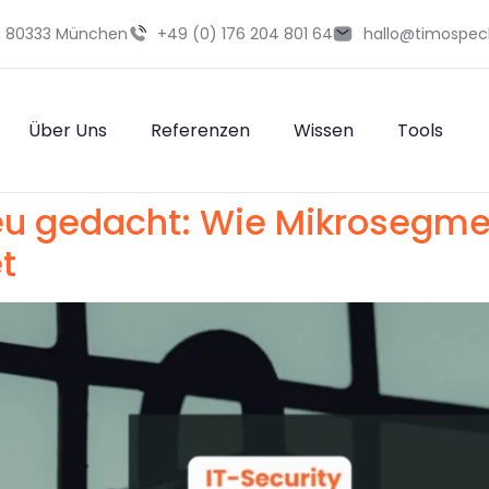
29 80333 München
+49 (0) 176 204 801 64
hallo@timospec
Über Uns
Referenzen
Wissen
Tools
eu gedacht: Wie Mikrosegme
t