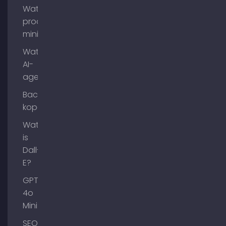
Wat is
process
mining?
Wat zijn
AI-
agenten?
Backlinks
kopen
Wat
is
Dall-
E?
GPT-
4o
Mini
SEO