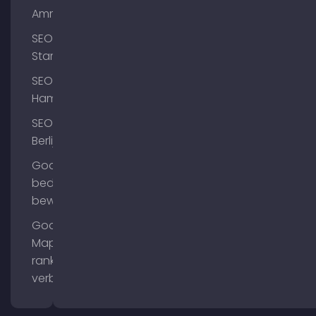
Ammersee
SEO
Starnberg
SEO
Hamburg
SEO
Berlijn
Google
bedrijfsprofiel
bewerken
Google
Maps
ranking
verbeteren