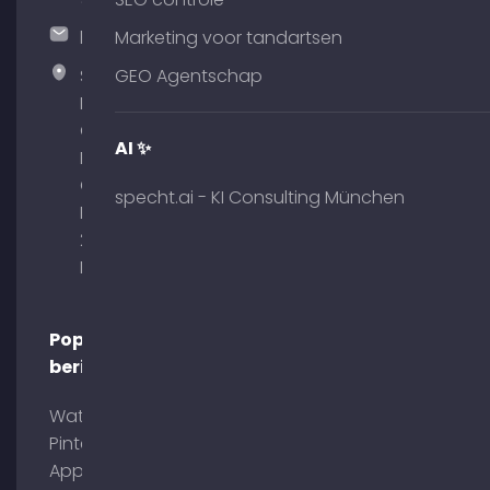
hallo@timospecht.de
Marketing voor tandartsen
Specht
GEO Agentschap
Marketing
GmbH –
AI ✨
Palais am
Obelisk
specht.ai - KI Consulting München
Briennerstr.
29 80333
München
Populaire
berichten
Wat is
Pinterest
App?