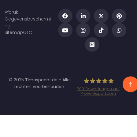
Afdruk
Gegevensbeschermi
ng
Sitemap
GTC
© 2025 Timospecht.de - Alle
rechten voorbehouden
703
Bewertungen auf
ProvenExpert.com
Specht
Marketing GmbH
- SEO/SEA