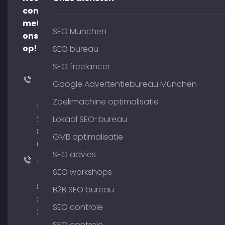
contact
met
SEO München
ons
op!
SEO bureau
SEO freelancer
+49
Google Advertentiebureau München
(0)
Zoekmachine optimalisatie
176
204
Lokaal SEO-bureau
801
GMB optimalisatie
64
SEO advies
+49
SEO workshops
(0)
89
B2B SEO bureau
380
SEO controle
375
51
SEO controle