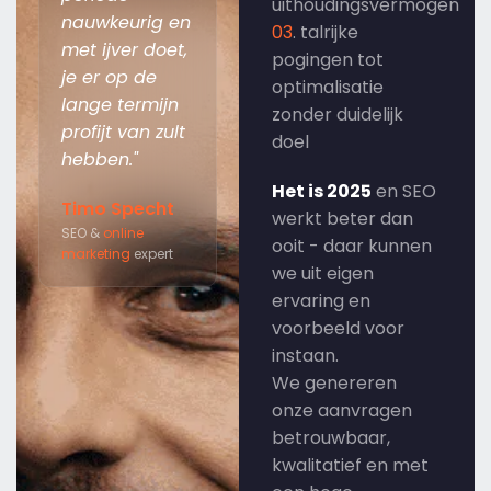
uithoudingsvermogen
nauwkeurig en
03
. talrijke
met ijver doet,
pogingen tot
je er op de
optimalisatie
lange termijn
zonder duidelijk
profijt van zult
doel
hebben."
Het is 2025
en SEO
Timo Specht
werkt beter dan
SEO &
online
ooit - daar kunnen
marketing
expert
we uit eigen
ervaring en
voorbeeld voor
instaan.
We genereren
onze aanvragen
betrouwbaar,
kwalitatief en met