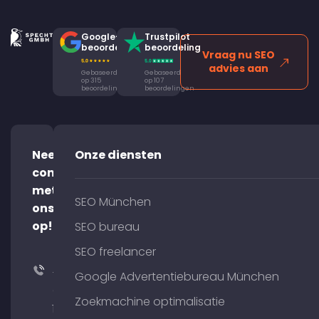
Google-
Trustpilot
beoordeling
beoordeling
Vraag nu SEO
advies aan
Gebaseerd
Gebaseerd
op 315
op 107
beoordelingen
beoordelingen
Neem
Onze diensten
contact
met
SEO München
ons
op!
SEO bureau
SEO freelancer
+49
Google Advertentiebureau München
(0)
Zoekmachine optimalisatie
176