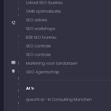
204
Lokaal SEO-bureau
801
GMB optimalisatie
64
SEO advies
+49
SEO workshops
(0)
89
B2B SEO bureau
380
SEO controle
375
51
SEO controle
hallo@timospecht.de
Marketing voor tandartsen
Specht
GEO Agentschap
Marketing
GmbH –
AI ✨
Palais am
Obelisk
specht.ai - KI Consulting München
Briennerstr.
29 80333