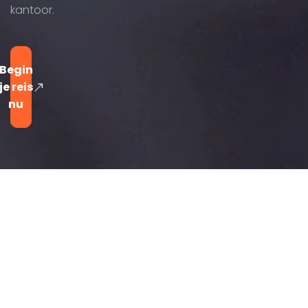
kantoor.
Begin
je reis
nu