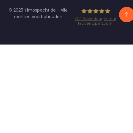
© 2025 Timospecht.de - Alle
rechten voorbehouden
703
Bewertungen auf
ProvenExpert.com
Specht
Marketing GmbH
- SEO/SEA
Agentur
München