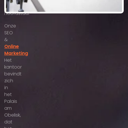
Beierse
hoofdstad.
Onze
SEO
&
Online
Marketing
Het
kantoor
bevindt
zich
in
het
Palais
am
Obelisk,
dat