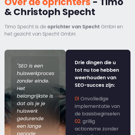
Over de oprichters
- Timo
& Christoph Specht
Timo Specht is de
oprichter van Specht
GmbH en
het gezicht van Specht GmbH.
Drie dingen die u
"SEO is een
tot nu toe hebben
huiswerkproces
weerhouden van
zonder einde.
SEO-succes zijn:
Het
belangrijkste is
01
Onvolledige
dat als je je
implementatie van
huiswerk
de basisbeginselen
gedurende
02.
grillig
een lange
actionisme zonder
periode