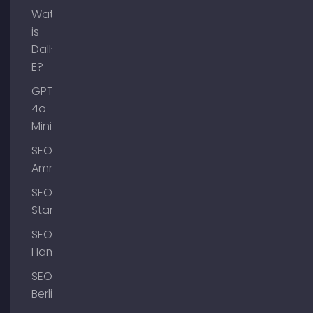
Wat
is
Dall-
E?
GPT-
4o
Mini
SEO
Ammersee
SEO
Starnberg
SEO
Hamburg
SEO
Berlijn