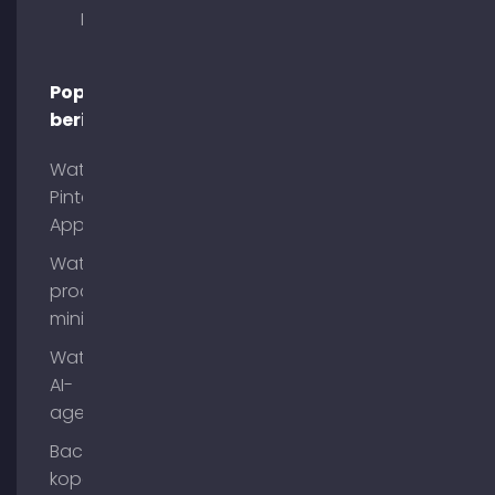
München
Populaire
berichten
Wat is
Pinterest
App?
Wat is
process
mining?
Wat zijn
AI-
agenten?
Backlinks
kopen