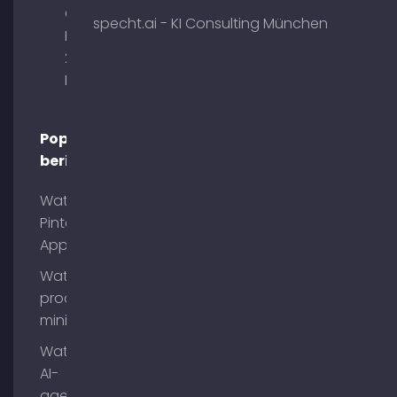
Obelisk
specht.ai - KI Consulting München
Briennerstr.
29 80333
München
Populaire
berichten
Wat is
Pinterest
App?
Wat is
process
mining?
Wat zijn
AI-
agenten?