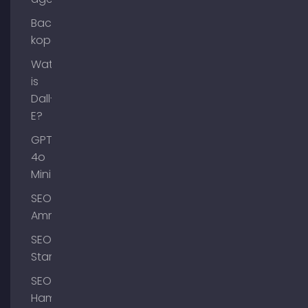
Backlinks
kopen
Wat
is
Dall-
E?
GPT-
4o
Mini
SEO
Ammersee
SEO
Starnberg
SEO
Hamburg