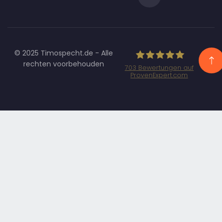
© 2025 Timospecht.de - Alle
rechten voorbehouden
703
Bewertungen auf
ProvenExpert.com
Specht
Marketing GmbH
- SEO/SEA
Agentur
München