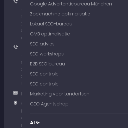
+49
Google Advertentiebureau München
(0)
Zoekmachine optimalisatie
176
204
Lokaal SEO-bureau
801
GMB optimalisatie
64
SEO advies
+49
SEO workshops
(0)
89
B2B SEO bureau
380
SEO controle
375
51
SEO controle
hallo@timospecht.de
Marketing voor tandartsen
Specht
GEO Agentschap
Marketing
GmbH –
AI ✨
Palais am