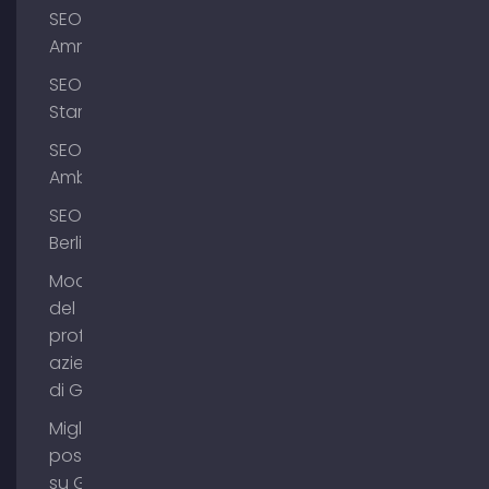
SEO
Ammersee
SEO
Starnberg
SEO
Amburgo
SEO
Berlino
Modifica
del
profilo
aziendale
di Google
Migliorare il
posizionamento
su Google Maps