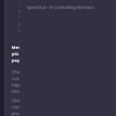
Obelisk
specht.ai - KI Consulting Monaco
Briennerstr.
29 80333
Monaco di
Baviera
Messaggi
più
popolari
Che
cos'è
l'app
Pinterest?
Che
cos'è il
process