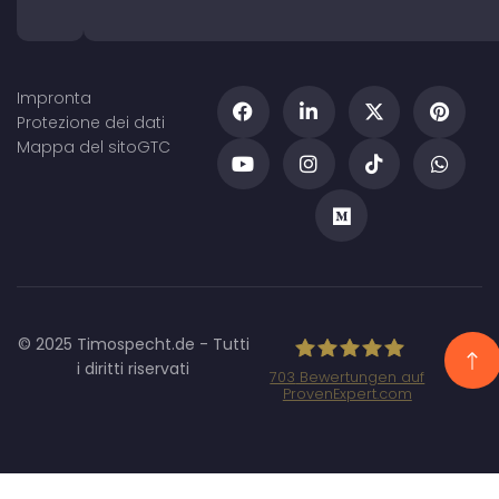
Impronta
Protezione dei dati
Mappa del sito
GTC
© 2025 Timospecht.de - Tutti
i diritti riservati
703
Bewertungen auf
ProvenExpert.com
Specht Marketing
GmbH - SEO/SEA