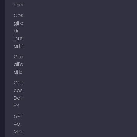
mining?
Cosa sono
gli agenti
di
intelligenza
artificiale?
Guida
all'acquisto
di backlink
Che
cos'è
Dall-
E?
GPT-
4o
Mini