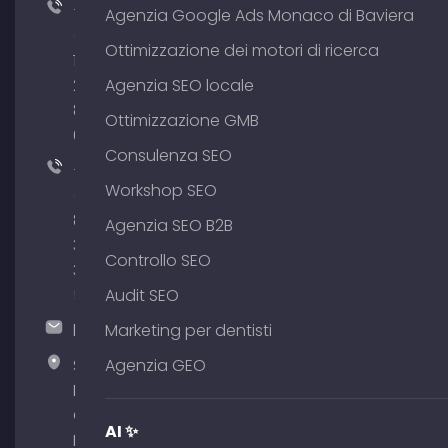
+49
Agenzia Google Ads Monaco di Baviera
(0)
Ottimizzazione dei motori di ricerca
176
204
Agenzia SEO locale
801
Ottimizzazione GMB
64
Consulenza SEO
+49
Workshop SEO
(0)
89
Agenzia SEO B2B
380
Controllo SEO
375
51
Audit SEO
hallo@timospecht.de
Marketing per dentisti
Specht
Agenzia GEO
Marketing
GmbH –
AI ✨
Palais am