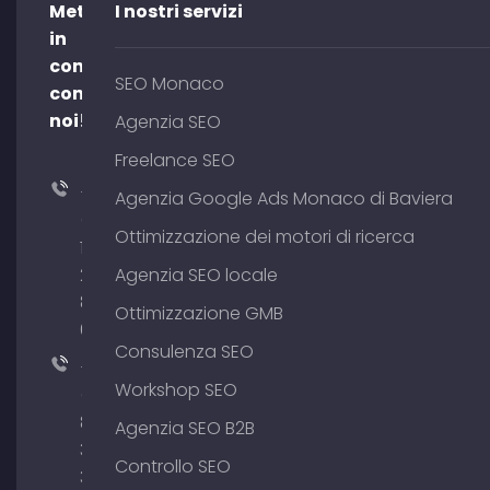
Mettetevi
I nostri servizi
in
contatto
SEO Monaco
con
noi!
Agenzia SEO
Freelance SEO
+49
Agenzia Google Ads Monaco di Baviera
(0)
Ottimizzazione dei motori di ricerca
176
204
Agenzia SEO locale
801
Ottimizzazione GMB
64
Consulenza SEO
+49
Workshop SEO
(0)
89
Agenzia SEO B2B
380
Controllo SEO
375