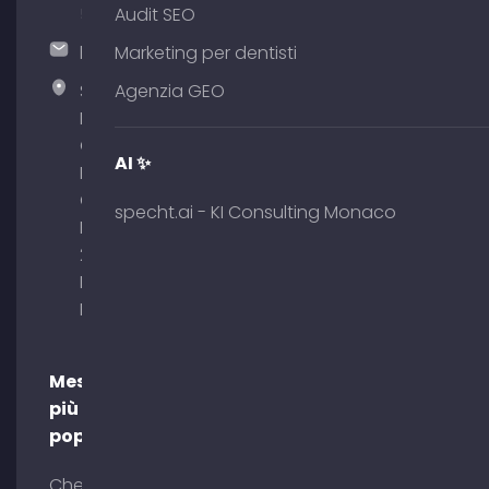
51
Audit SEO
hallo@timospecht.de
Marketing per dentisti
Specht
Agenzia GEO
Marketing
GmbH –
AI ✨
Palais am
Obelisk
specht.ai - KI Consulting Monaco
Briennerstr.
29 80333
Monaco di
Baviera
Messaggi
più
popolari
Che