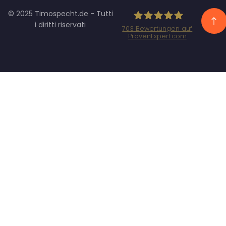
© 2025 Timospecht.de - Tutti
i diritti riservati
703
Bewertungen auf
ProvenExpert.com
Specht Marketing
GmbH - SEO/SEA
Agentur
München