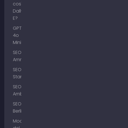
cos'è
Dall-
E?
GPT-
4o
Mini
SEO
Ammersee
SEO
Starnberg
SEO
Amburgo
SEO
Berlino
Modifica