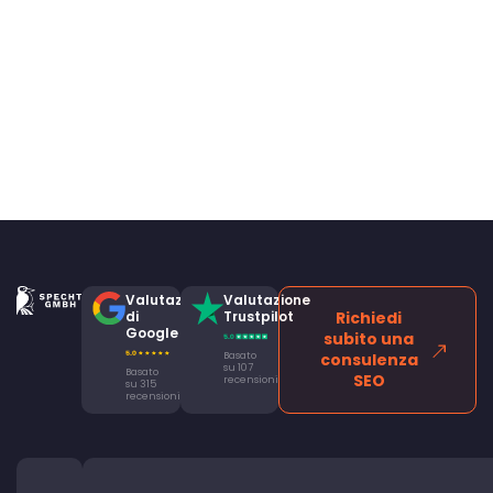
Valutazione
Valutazione
di
Trustpilot
Richiedi
Google
subito una
Basato
consulenza
su 107
Basato
SEO
recensioni
su 315
recensioni