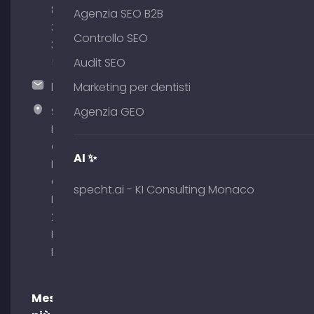
89
Agenzia SEO B2B
380
Controllo SEO
375
51
Audit SEO
hallo@timospecht.de
Marketing per dentisti
Specht
Agenzia GEO
Marketing
GmbH –
AI ✨
Palais am
Obelisk
specht.ai - KI Consulting Monaco
Briennerstr.
29 80333
Monaco di
Baviera
Messaggi