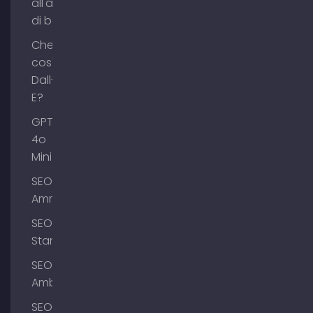
all'acquisto
di backlink
Che
cos'è
Dall-
E?
GPT-
4o
Mini
SEO
Ammersee
SEO
Starnberg
SEO
Amburgo
SEO