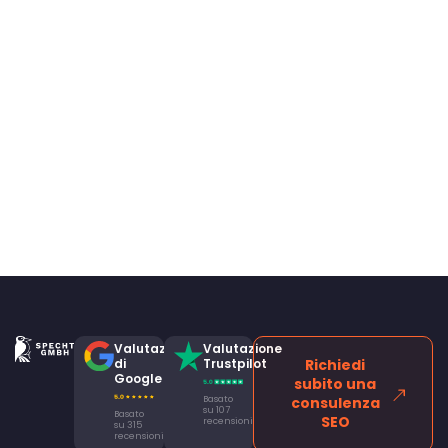
Valutazione
Valutazione
di
Trustpilot
Richiedi
Google
subito una
Basato
consulenza
su 107
Basato
SEO
recensioni
su 315
recensioni