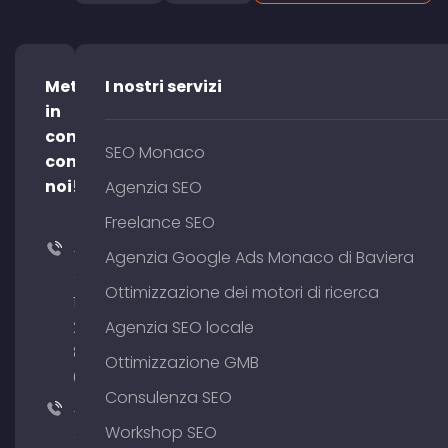
Mettetevi
I nostri servizi
in
contatto
SEO Monaco
con
noi!
Agenzia SEO
Freelance SEO
+49
Agenzia Google Ads Monaco di Baviera
(0)
Ottimizzazione dei motori di ricerca
176
204
Agenzia SEO locale
801
Ottimizzazione GMB
64
Consulenza SEO
+49
Workshop SEO
(0)