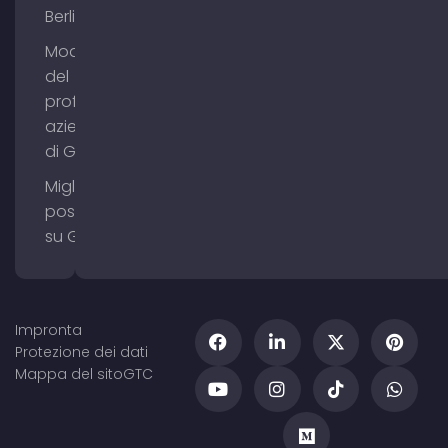
Berlino
Modifica
del
profilo
aziendale
di Google
Migliorare il
posizionamento
su Google Maps
Impronta
Protezione dei dati
Mappa del sito
GTC