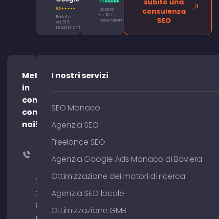
subito una
Basato
consulenza
su 107
Basato
SEO
recensioni
su 315
recensioni
Mettetevi
I nostri servizi
in
contatto
SEO Monaco
con
noi!
Agenzia SEO
Freelance SEO
+49
Agenzia Google Ads Monaco di Baviera
(0)
Ottimizzazione dei motori di ricerca
176
204
Agenzia SEO locale
801
Ottimizzazione GMB
64