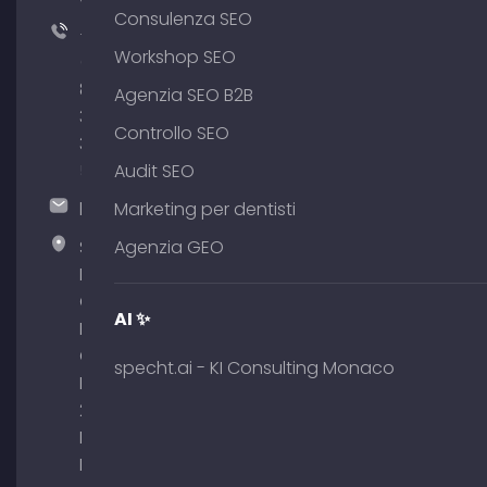
Consulenza SEO
+49
Workshop SEO
(0)
89
Agenzia SEO B2B
380
Controllo SEO
375
51
Audit SEO
hallo@timospecht.de
Marketing per dentisti
Specht
Agenzia GEO
Marketing
GmbH –
AI ✨
Palais am
Obelisk
specht.ai - KI Consulting Monaco
Briennerstr.
29 80333
Monaco di
Baviera