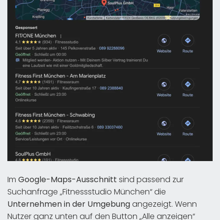
Im
Google-Maps-Ausschnitt
sind passend zur
Suchanfrage „Fitnessstudio München“ die
Unternehmen in der Umgebung
angezeigt. Wenn
Nutzer ganz unten auf den Button „Alle anzeigen“