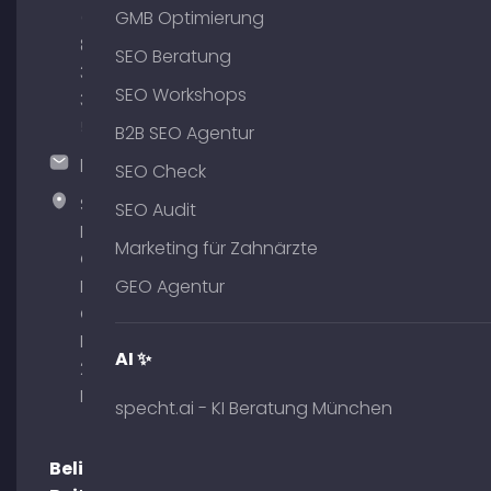
(0)
GMB Optimierung
89
SEO Beratung
380
SEO Workshops
375
51
B2B SEO Agentur
hallo@timospecht.de
SEO Check
Specht
SEO Audit
Marketing
Marketing für Zahnärzte
GmbH –
Palais am
GEO Agentur
Obelisk
Briennerstr.
AI ✨
29 80333
München
specht.ai - KI Beratung München
Beliebte