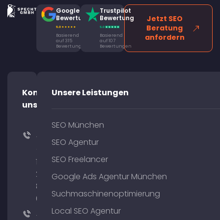
Google
Trustpilot
Bewertung
Bewertung
Jetzt SEO
Beratung
Basierend
Basierend
anfordern
auf 315
auf 107
Bewertungen
Bewertungen
Kontaktiere
Unsere Leistungen
uns!
SEO München
+49
SEO Agentur
(0)
SEO Freelancer
176
204
Google Ads Agentur München
801
Suchmaschinenoptimierung
64
Local SEO Agentur
+49