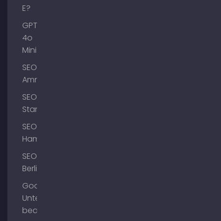
E?
GPT-
4o
Mini
SEO
Ammersee
SEO
Starnberg
SEO
Hamburg
SEO
Berlin
Google
Unternehmensprofil
bearbeiten