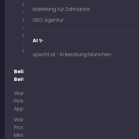
Marketing
Marketing für Zahnärzte
GmbH –
Palais am
GEO Agentur
Obelisk
Briennerstr.
AI ✨
29 80333
München
specht.ai - KI Beratung München
Beliebte
Beiträge
Was ist
Pinterest
App?
Was ist
Process
Mining?