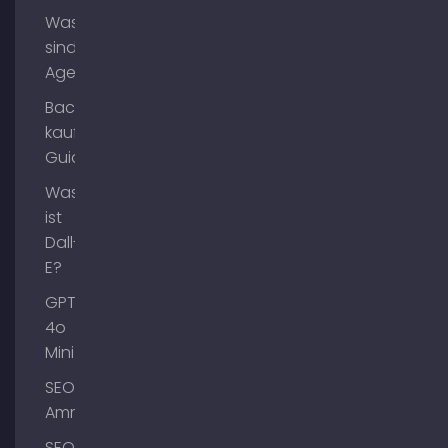
Was
sind AI
Agents?
Backlinks
kaufen
Guide
Was
ist
Dall-
E?
GPT-
4o
Mini
SEO
Ammersee
SEO