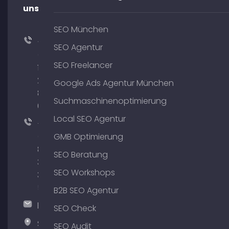
uns!
SEO München
+49
SEO Agentur
(0)
SEO Freelancer
176
204
Google Ads Agentur München
801
Suchmaschinenoptimierung
64
Local SEO Agentur
+49
(0)
GMB Optimierung
89
SEO Beratung
380
SEO Workshops
375
51
B2B SEO Agentur
hallo@timospecht.de
SEO Check
Specht
SEO Audit