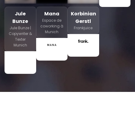
Jule
Mana
Korbinian
Bunze
Espace de
Gerstl
coworking à
Jule Bunze |
Frankjuice
Munich
Copywriter &
Texter
Munich