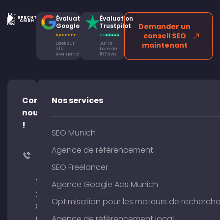
Évaluation
Évaluation
Google
Trustpilot
Demander un
conseil SEO
Basé sur
Sur la
maintenant
315
base de
évaluations
107 avis
Contacte-
Nos services
nous
!
SEO Munich
Agence de référencement
+49
SEO Freelancer
(0)
176
Agence Google Ads Munich
204
Optimisation pour les moteurs de recherch
801
64
Agence de référencement local