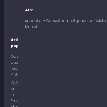
Palais am
Obelisk
AI ✨
Briennerstr.
29 80333
specht.ai - Conseil en intelligence artificielle
Munich
Munich
Articles
populaires
Qu'est-ce
que
l'application
Pinterest ?
Qu'est-
ce que
le
Process
Mining