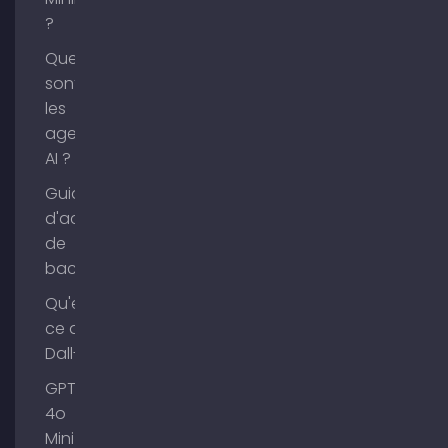
?
Que
sont
les
agents
AI ?
Guide
d'achat
de
backlinks
Qu'est-
ce que
Dall-E ?
GPT-
4o
Mini