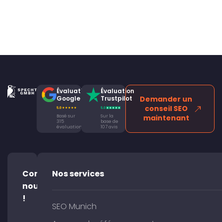
Évaluation
Évaluation
Google
Trustpilot
Demander un
conseil SEO
Basé sur
Sur la
maintenant
315
base de
évaluations
107 avis
Contacte-
Nos services
nous
!
SEO Munich