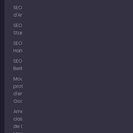
SEO Lac
d'Ammer
SEO
Starnberg
SEO
Hambourg
SEO
Berlin
Modifier le
profil
d'entreprise
Google
Améliorer le
classement
de Google