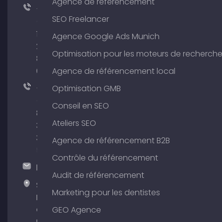
Agence de référencement
+49
SEO Freelancer
(0)
176
Agence Google Ads Munich
204
Optimisation pour les moteurs de recherch
801
64
Agence de référencement local
+49
Optimisation GMB
(0)
Conseil en SEO
89
Ateliers SEO
380
375
Agence de référencement B2B
51
Contrôle du référencement
hallo@timospecht.de
Audit de référencement
Specht
Marketing pour les dentistes
Marketing
GmbH –
GEO Agence