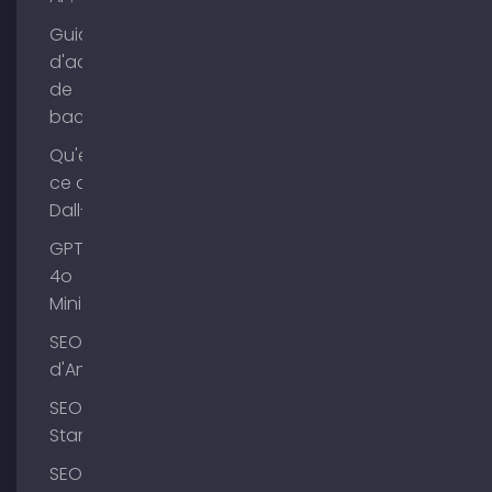
Guide
d'achat
de
backlinks
Qu'est-
ce que
Dall-E ?
GPT-
4o
Mini
SEO Lac
d'Ammer
SEO
Starnberg
SEO