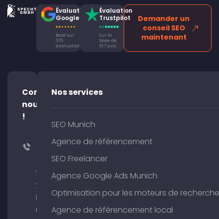
Évaluation
Évaluation
Google
Trustpilot
Demander un
conseil SEO
Basé sur
Sur la
maintenant
315
base de
évaluations
107 avis
Contacte-
Nos services
nous
!
SEO Munich
Agence de référencement
+49
SEO Freelancer
(0)
176
Agence Google Ads Munich
204
Optimisation pour les moteurs de recherch
801
64
Agence de référencement local