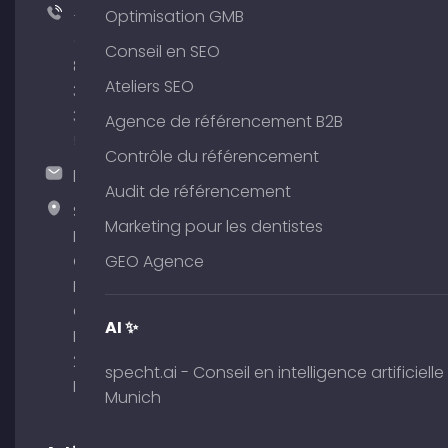
+49
Optimisation GMB
(0)
Conseil en SEO
89
Ateliers SEO
380
375
Agence de référencement B2B
51
Contrôle du référencement
hallo@timospecht.de
Audit de référencement
Specht
Marketing pour les dentistes
Marketing
GmbH –
GEO Agence
Palais am
Obelisk
AI ✨
Briennerstr.
29 80333
specht.ai - Conseil en intelligence artificielle
Munich
Munich