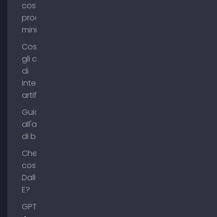
cos'è il
process
mining?
Cosa sono
gli agenti
di
intelligenza
artificiale?
Guida
all'acquisto
di backlink
Che
cos'è
Dall-
E?
GPT-