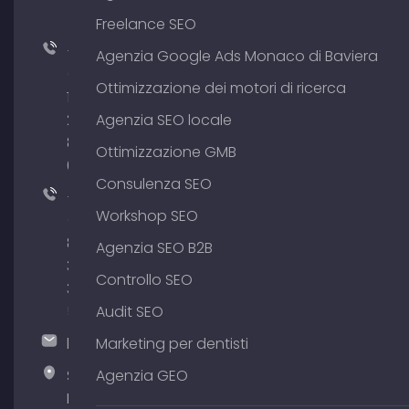
Freelance SEO
+49
Agenzia Google Ads Monaco di Baviera
(0)
Ottimizzazione dei motori di ricerca
176
204
Agenzia SEO locale
801
Ottimizzazione GMB
64
Consulenza SEO
+49
Workshop SEO
(0)
89
Agenzia SEO B2B
380
Controllo SEO
375
51
Audit SEO
hallo@timospecht.de
Marketing per dentisti
Specht
Agenzia GEO
Marketing