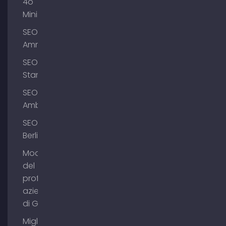
4o
Mini
SEO
Ammersee
SEO
Starnberg
SEO
Amburgo
SEO
Berlino
Modifica
del
profilo
aziendale
di Google
Migliorare il