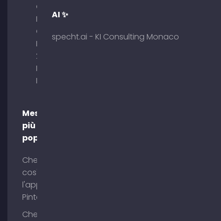
GmbH –
AI ✨
Palais am
Obelisk
specht.ai - KI Consulting Monaco
Briennerstr.
29 80333
Monaco di
Baviera
Messaggi
più
popolari
Che
cos'è
l'app
Pinterest?
Che