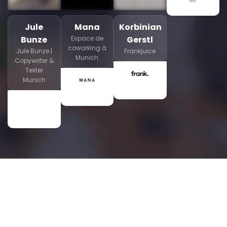
Jule
Mana
Korbinian
Bunze
Espace de
Gerstl
coworking à
Jule Bunze |
Frankjuice
Munich
Copywriter &
Texter
Munich