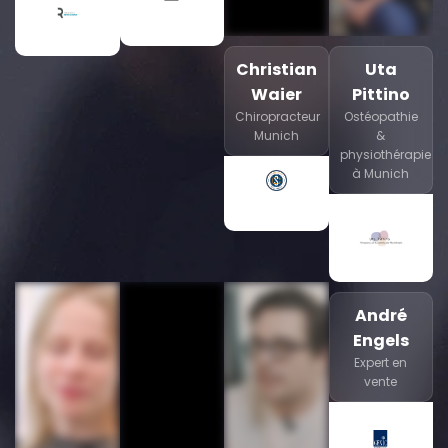
Christian
Uta
Waier
Pittino
Chiropracteur
Ostéopathie
Munich
&
physiothérapie
à Munich
André
Engels
Expert en
vente