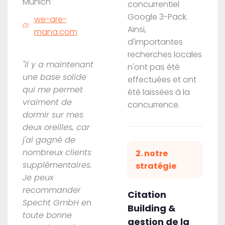
Munich
concurrentiel
Google 3-Pack.
we-are-
Ainsi,
mana.com
d'importantes
recherches locales
"Il y a maintenant
n'ont pas été
une base solide
effectuées et ont
qui me permet
été laissées à la
vraiment de
concurrence.
dormir sur mes
deux oreilles, car
j'ai gagné de
nombreux clients
2. notre
supplémentaires.
stratégie
Je peux
recommander
Citation
Specht GmbH en
Building &
toute bonne
gestion de la