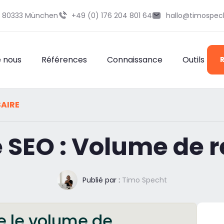
29 80333 München
+49 (0) 176 204 801 64
hallo@timospec
e nous
Références
Connaissance
Outils
AIRE
e SEO : Volume de 
Publié par :
Timo Specht
ue le volume de